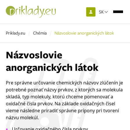
SK
Priklady.eu
Chémia
Názvoslovie anorganických látok
Názvoslovie
anorganických látok
Pre správne určovanie chemických názvov zlúčenín je
potrebné poznať názvy prvkov, z ktorých sa molekula
skladá, typ molekuly, ktorú chceme pomenovať a
oxidačné čísla prvkov. Na základe oxidačných čísel
vieme následne priradiť správne prípony pri tvorení
názvu molekúl.
Určovanie oxidačného čísla prvkov