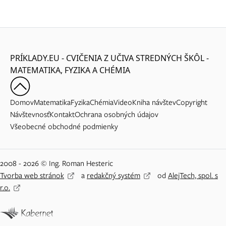
PRÍKLADY.EU - CVIČENIA Z UČIVA STREDNÝCH ŠKÔL -
MATEMATIKA, FYZIKA A CHÉMIA
Domov
Matematika
Fyzika
Chémia
Video
Kniha návštev
Copyright
Návštevnosť
Kontakt
Ochrana osobných údajov
Všeobecné obchodné podmienky
2008 - 2026 © Ing. Roman Hesteric
Tvorba web stránok
a
redakčný systém
od
AlejTech, spol. s
r.o.