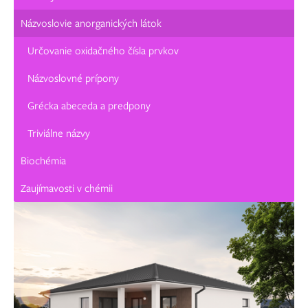
Názvoslovie anorganických látok
Určovanie oxidačného čísla prvkov
Názvoslovné prípony
Grécka abeceda a predpony
Triviálne názvy
Biochémia
Zaujímavosti v chémii