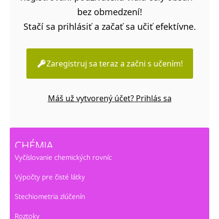
bez obmedzení!
Stačí sa prihlásiť a začať sa učiť efektívne.
Zaregistruj sa teraz a začni s učením!
Máš už vytvorený účet? Prihlás sa
CHÉMIA
Vyčíslovanie chemických rovníc
Výpočty pre čisté látky
Stechiometria zlúčenín
Roztoky