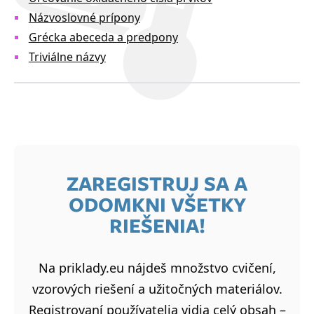
Názvoslovné prípony
Grécka abeceda a predpony
Triviálne názvy
ZAREGISTRUJ SA A
ODOMKNI VŠETKY
RIEŠENIA!
Na priklady.eu nájdeš množstvo cvičení,
vzorových riešení a užitočných materiálov.
Registrovaní používatelia vidia celý obsah –