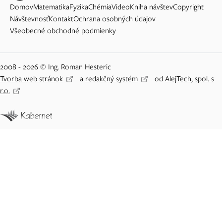
Domov
Matematika
Fyzika
Chémia
Video
Kniha návštev
Copyright
Návštevnosť
Kontakt
Ochrana osobných údajov
Všeobecné obchodné podmienky
2008 - 2026 © Ing. Roman Hesteric
Tvorba web stránok
a
redakčný systém
od
AlejTech, spol. s
r.o.
Adblock detected
Vážený návštevník Priklady.eu,
našim systémom bolo detekované odmietnutie zo