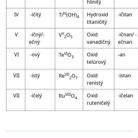
hlin
itý
IV
IV
-ičitý
Hydroxid
-ičitan
Ti
(OH)
4
titan
ičitý
V
V
-ičný/-
Oxid
-ičnan/ -
V
O
2
5
ečný
vanad
ičný
ečnan
VI
VI
-ový
Oxid
-an
Te
O
3
telúr
ový
VII
VII
-istý
Oxid
-istan
Re
O
2
7
ren
istý
VIII
VII
-ičelý
Oxid
-ičelan
Ru
O
4
ruten
ičelý