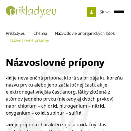
SK
Priklady.eu
Chémia
Názvoslovie anorganických látok
Názvoslovné prípony
Názvoslovné prípony
-id
je nevalenčná prípona, ktorá sa pripája ku koreňu
názvu prvku alebo jeho začiatočnej časti, ak je
elektronegatívnejšia časť anorg. látky zložená z
atómov jedného prvku (niekedy aj dvoch prvkov),
napr. chlorum – chlor
id
, nitrogenium – nitr
id
,
oxygenium – ox
id
, suplhur – sulf
id
-an
je prípona charakterizujúca oxidačný stav