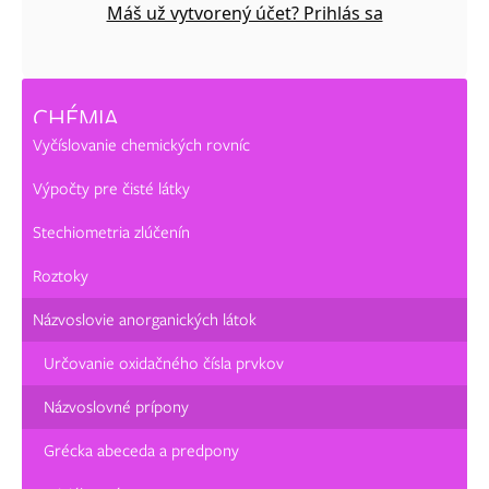
Máš už vytvorený účet? Prihlás sa
CHÉMIA
Vyčíslovanie chemických rovníc
Výpočty pre čisté látky
Stechiometria zlúčenín
Roztoky
Názvoslovie anorganických látok
Určovanie oxidačného čísla prvkov
Názvoslovné prípony
Grécka abeceda a predpony