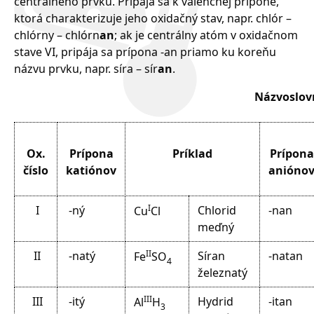
centrálneho prvku. Pripája sa k valenčnej prípone,
ktorá charakterizuje jeho oxidačný stav, napr. chlór –
chlórny – chlórn
an
; ak je centrálny atóm v oxidačnom
stave VI, pripája sa prípona -an priamo ku koreňu
názvu prvku, napr. síra – sír
an
.
Názvoslovn
Ox.
Prípona
Príklad
Prípona
číslo
katiónov
anióno
I
I
-ný
Chlorid
-nan
Cu
Cl
meď
ný
II
II
-natý
Síran
-natan
Fe
SO
4
železn
atý
III
III
-itý
Hydrid
-itan
Al
H
3