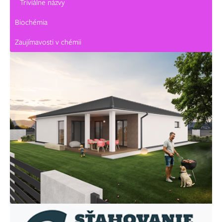
Triviálne názvy
Biochémia
Zaujímavosti v chémii