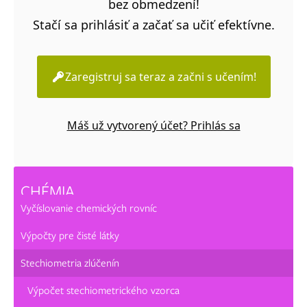
bez obmedzení!
Stačí sa prihlásiť a začať sa učiť efektívne.
Zaregistruj sa teraz a začni s učením!
Máš už vytvorený účet? Prihlás sa
CHÉMIA
Vyčíslovanie chemických rovníc
Výpočty pre čisté látky
Stechiometria zlúčenín
Výpočet stechiometrického vzorca