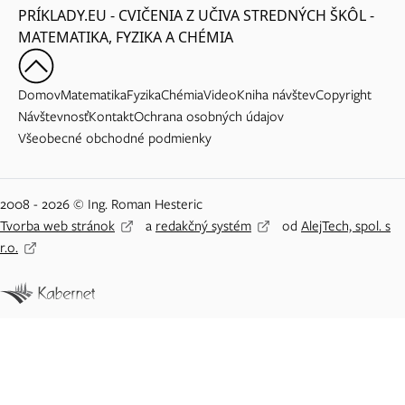
PRÍKLADY.EU - CVIČENIA Z UČIVA STREDNÝCH ŠKÔL -
MATEMATIKA, FYZIKA A CHÉMIA
Domov
Matematika
Fyzika
Chémia
Video
Kniha návštev
Copyright
Návštevnosť
Kontakt
Ochrana osobných údajov
Všeobecné obchodné podmienky
2008 - 2026 © Ing. Roman Hesteric
Tvorba web stránok
a
redakčný systém
od
AlejTech, spol. s
r.o.
Adblock detected