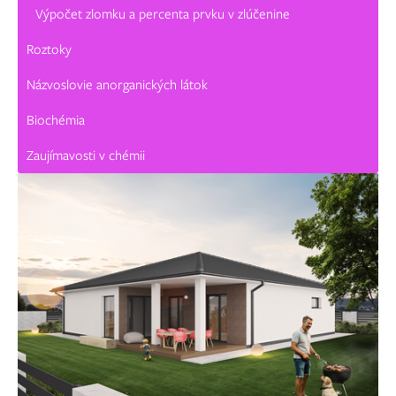
Výpočet zlomku a percenta prvku v zlúčenine
Roztoky
Názvoslovie anorganických látok
Biochémia
Zaujímavosti v chémii