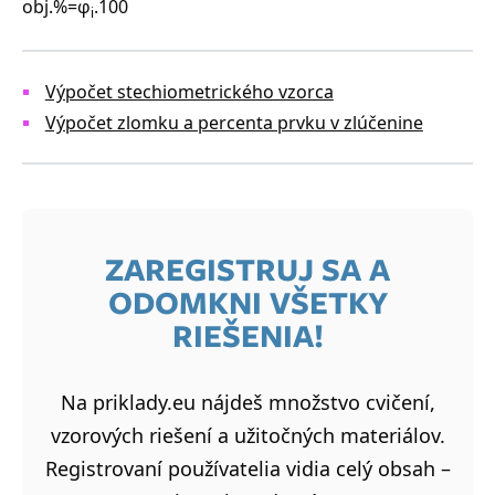
obj.%=φ
.100
i
Výpočet stechiometrického vzorca
Výpočet zlomku a percenta prvku v zlúčenine
ZAREGISTRUJ SA A
ODOMKNI VŠETKY
RIEŠENIA!
Na priklady.eu nájdeš množstvo cvičení,
vzorových riešení a užitočných materiálov.
Registrovaní používatelia vidia celý obsah –