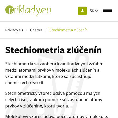
SK
Priklady.eu
Chémia
Stechiometria zlúčenín
Stechiometria zlúčenín
Stechiometria sa zaoberá kvantitatívnymi vzťahmi
medzi atómami prvkov v molekulách zlúčenín a
vzťahmi medzi látkami, ktoré sa zúčastňujú
chemických reakcií.
Stechiometrický vzorec
udáva pomocou malých
celých čísel, v akom pomere sú zastúpené atómy
prvkov v zlúčenine, ktorú tvoria.
Molekulový vzorec
udáva počet atómov v molekule,