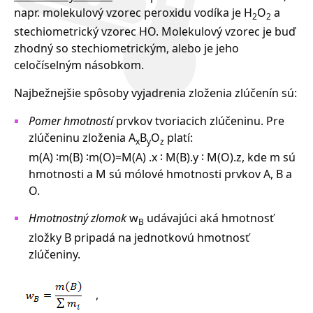
napr. molekulový vzorec peroxidu vodíka je H
O
a
2
2
stechiometrický vzorec HO. Molekulový vzorec je buď
zhodný so stechiometrickým, alebo je jeho
celočíselným násobkom.
Najbežnejšie spôsoby vyjadrenia zloženia zlúčenín sú:
Pomer hmotností
prvkov tvoriacich zlúčeninu. Pre
zlúčeninu zloženia A
B
O
platí:
x
y
z
m(A) ∶m(B) ∶m(O)=M(A) .x ∶ M(B).y ∶ M(O).z, kde m sú
hmotnosti a M sú mólové hmotnosti prvkov A, B a
O.
Hmotnostný zlomok
w
udávajúci aká hmotnosť
B
zložky B pripadá na jednotkovú hmotnosť
zlúčeniny.
,