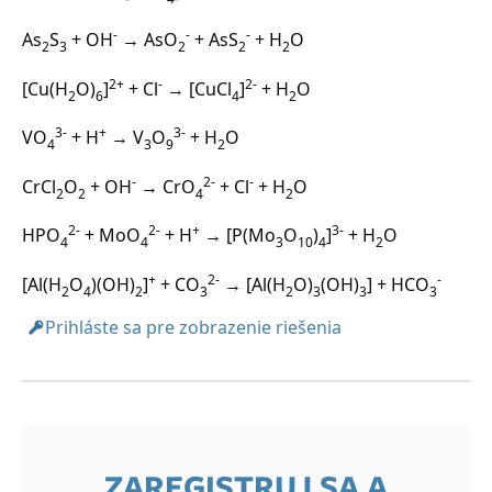
-
-
-
As
S
+ OH
→ AsO
+ AsS
+ H
O
2
3
2
2
2
2+
-
2-
[Cu(H
O)
]
+ Cl
→ [CuCl
]
+ H
O
2
6
4
2
3-
+
3-
VO
+ H
→ V
O
+ H
O
4
3
9
2
-
2-
-
CrCl
O
+ OH
→ CrO
+ Cl
+ H
O
2
2
4
2
2-
2-
+
3-
HPO
+ MoO
+ H
→ [P(Mo
O
)
]
+ H
O
4
4
3
10
4
2
+
2-
-
[Al(H
O
)(OH)
]
+ CO
→ [Al(H
O)
(OH)
] + HCO
2
4
2
3
2
3
3
3
Prihláste sa pre zobrazenie riešenia
ZAREGISTRUJ SA A