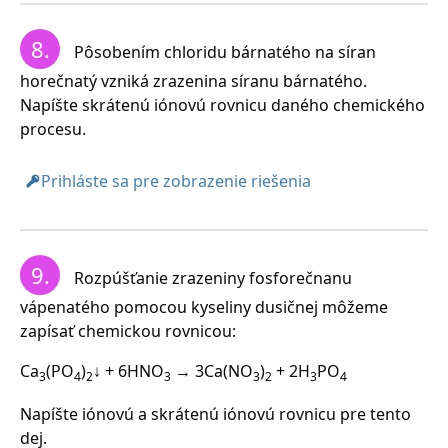
8.
Pôsobením chloridu bárnatého na síran
horečnatý vzniká zrazenina síranu bárnatého.
Napíšte skrátenú iónovú rovnicu daného chemického
procesu.
Prihláste sa pre zobrazenie riešenia
9.
Rozpúšťanie zrazeniny fosforečnanu
vápenatého pomocou kyseliny dusičnej môžeme
zapísať chemickou rovnicou:
Ca
(PO
)
↓ + 6HNO
→ 3Ca(NO
)
+ 2H
PO
3
4
2
3
3
2
3
4
Napíšte iónovú a skrátenú iónovú rovnicu pre tento
dej.