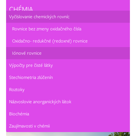
CHÉMIA
Vyčíslovanie chemických rovníc
Rovnice bez zmeny oxidačného čísla
Oxidačno- redukčné (redoxné) rovnice
Iónové rovnice
Výpočty pre čisté látky
Stechiometria zlúčenín
Roztoky
Názvoslovie anorganických látok
Biochémia
Zaujímavosti v chémii