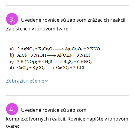
Riešenie:
Najprv zapíšeme rovnicu v stechiometrickom tvare:
3.
Uvedené rovnice sú zápisom zrážacích reakcií.
Zapíšte ich v iónovom tvare:
Následne rozpíšeme disociácie:
Výsledná rovnica:
Zobraziť riešenie
Riešenie:
4.
Uvedené rovnice sú zápisom
komplexotvorných reakcií. Rovnice napíšte v iónovom
tvare: