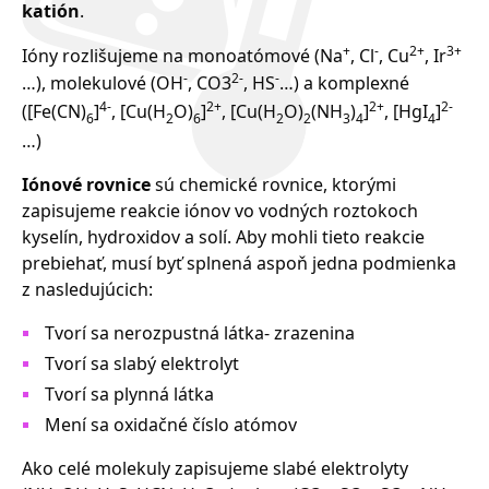
katión
.
+
-
2+
3+
Ióny rozlišujeme na monoatómové (Na
, Cl
, Cu
, Ir
-
2-
-
…), molekulové (OH
, CO3
, HS
…) a komplexné
4-
2+
2+
2-
([Fe(CN)
]
, [Cu(H
O)
]
, [Cu(H
O)
(NH
)
]
, [HgI
]
6
2
6
2
2
3
4
4
…)
Iónové rovnice
sú chemické rovnice, ktorými
zapisujeme reakcie iónov vo vodných roztokoch
kyselín, hydroxidov a solí. Aby mohli tieto reakcie
prebiehať, musí byť splnená aspoň jedna podmienka
z nasledujúcich:
Tvorí sa nerozpustná látka- zrazenina
Tvorí sa slabý elektrolyt
Tvorí sa plynná látka
Mení sa oxidačné číslo atómov
Ako celé molekuly zapisujeme slabé elektrolyty