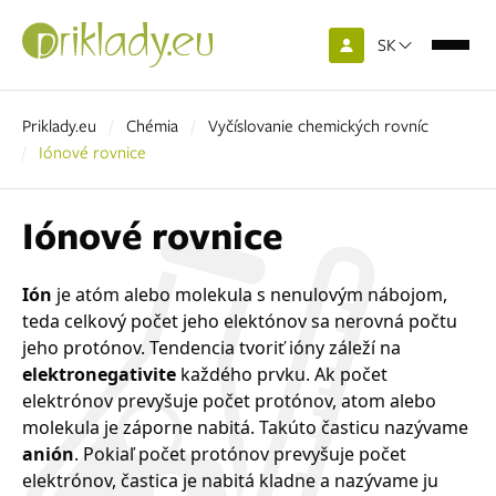
SK
Priklady.eu
Chémia
Vyčíslovanie chemických rovníc
Iónové rovnice
Iónové rovnice
Ión
je atóm alebo molekula s nenulovým nábojom,
teda celkový počet jeho elektónov sa nerovná počtu
jeho protónov. Tendencia tvoriť ióny záleží na
elektronegativite
každého prvku. Ak počet
elektrónov prevyšuje počet protónov, atom alebo
molekula je záporne nabitá. Takúto časticu nazývame
anión
. Pokiaľ počet protónov prevyšuje počet
elektrónov, častica je nabitá kladne a nazývame ju