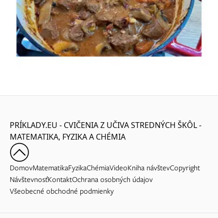
PRÍKLADY.EU - CVIČENIA Z UČIVA STREDNÝCH ŠKÔL -
MATEMATIKA, FYZIKA A CHÉMIA
Domov
Matematika
Fyzika
Chémia
Video
Kniha návštev
Copyright
Návštevnosť
Kontakt
Ochrana osobných údajov
Všeobecné obchodné podmienky