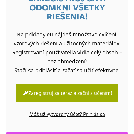
ODOMKNI VŠETKY
RIEŠENIA!
Na priklady.eu nájdeš množstvo cvičení,
vzorových riešení a užitočných materiálov.
Registrovaní používatelia vidia celý obsah –
bez obmedzení!
Stačí sa prihlásiť a začať sa učiť efektívne.
Zaregistruj sa teraz a začni s učením!
Máš už vytvorený účet? Prihlás sa