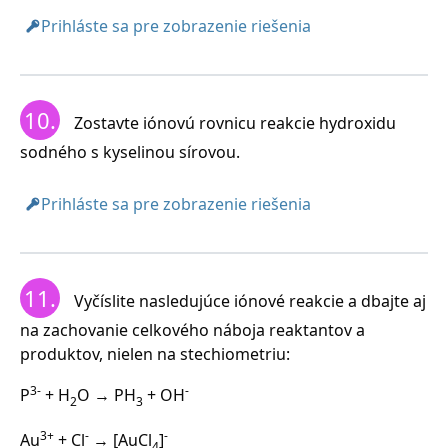
Prihláste sa pre zobrazenie riešenia
10.
Zostavte iónovú rovnicu reakcie hydroxidu
sodného s kyselinou sírovou.
Prihláste sa pre zobrazenie riešenia
11.
Vyčíslite nasledujúce iónové reakcie a dbajte aj
na zachovanie celkového náboja reaktantov a
produktov, nielen na stechiometriu:
3-
-
P
+ H
O → PH
+ OH
2
3
3+
-
-
Au
+ Cl
→ [AuCl
]
4