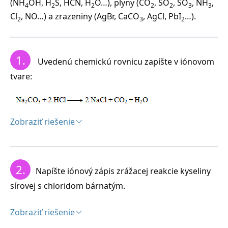
(NH
OH, H
S, HCN, H
O…), plyny (CO
, SO
, SO
, NH
,
4
2
2
2
2
3
3
Cl
, NO…) a zrazeniny (AgBr, CaCO
, AgCl, PbI
…).
2
3
2
1.
Uvedenú chemickú rovnicu zapíšte v iónovom
tvare:
Zobraziť riešenie
Riešenie:
Na ióny môžeme zapísať len vzorce silných kyselín a
2.
Napíšte iónový zápis zrážacej reakcie kyseliny
zásad a solí dobre rozpustných vo vode. Ostatné látky
nerozpisujeme:
sírovej s chloridom bárnatým.
Zobraziť riešenie