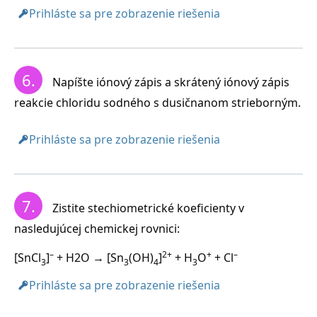
Prihláste sa pre zobrazenie riešenia
6.
Napíšte iónový zápis a skrátený iónový zápis
reakcie chloridu sodného s dusičnanom strieborným.
Prihláste sa pre zobrazenie riešenia
7.
Zistite stechiometrické koeficienty v
nasledujúcej chemickej rovnici:
–
2+
+
–
[SnCl
]
+ H2O → [Sn
(OH)
]
+ H
O
+ Cl
3
3
4
3
Prihláste sa pre zobrazenie riešenia