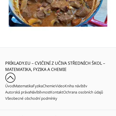
PRÍKLADY.EU – CVIČENÍ Z UČIVA STŘEDNÍCH ŠKOL –
MATEMATIKA, FYZIKA A CHEMIE
Úvod
Matematika
Fyzika
Chemie
Video
Kniha návštěv
Autorská práva
Návštěvnost
Kontakt
Ochrana osobních údajů
Všeobecné obchodní podmínky