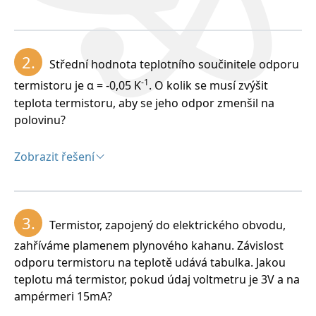
Řešení:
Rozbor:
2.
Střední hodnota teplotního součinitele odporu
0
Δt = 5
C = 5K, R
= 50 000Ώ, R
= 42 500Ώ, α = ?
-1
20
25
termistoru je α = -0,05 K
. O kolik se musí zvýšit
teplota termistoru, aby se jeho odpor zmenšil na
polovinu?
Zobrazit řešení
Řešení:
Rozbor:
3.
Termistor, zapojený do elektrického obvodu,
–1
Teplotní součinitel odporu termistoru je α = –0,03K
zahříváme plamenem plynového kahanu. Závislost
odporu termistoru na teplotě udává tabulka. Jakou
teplotu má termistor, pokud údaj voltmetru je 3V a na
ampérmeri 15mA?