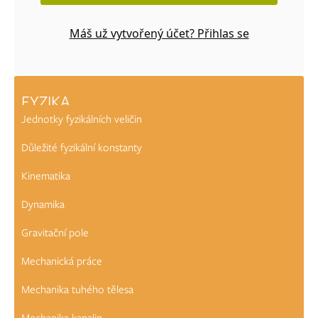
Máš už vytvořený účet? Přihlas se
FYZIKA
Jednotky fyzikálních veličin
Důležité fyzikální konstanty
Kinematika
Dynamika
Gravitační pole
Mechanická práce
Mechanika tuhého tělesa
Mechanika kapalin