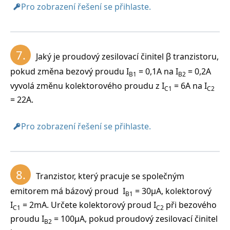
Pro zobrazení řešení se přihlaste.
7.
Jaký je proudový zesilovací činitel β tranzistoru,
pokud změna bezový proudu I
= 0,1A na I
= 0,2A
B1
B2
vyvolá změnu kolektorového proudu z I
= 6A na I
C1
C2
= 22A.
Pro zobrazení řešení se přihlaste.
8.
Tranzistor, který pracuje se společným
emitorem má bázový proud I
= 30μA, kolektorový
B1
I
= 2mA. Určete kolektorový proud I
při bezového
C1
C2
proudu I
= 100μA, pokud proudový zesilovací činitel
B2