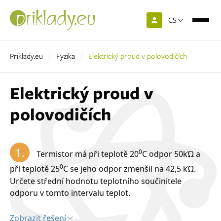
CS
Priklady.eu
Fyzika
Elektrický proud v polovodičích
Elektrický proud v
polovodičích
1.
0
Termistor má při teplotě 20
C odpor 50kΏ a
0
při teplotě 25
C se jeho odpor zmenšil na 42,5 kΏ.
Určete střední hodnotu teplotního součinitele
odporu v tomto intervalu teplot.
Zobrazit řešení