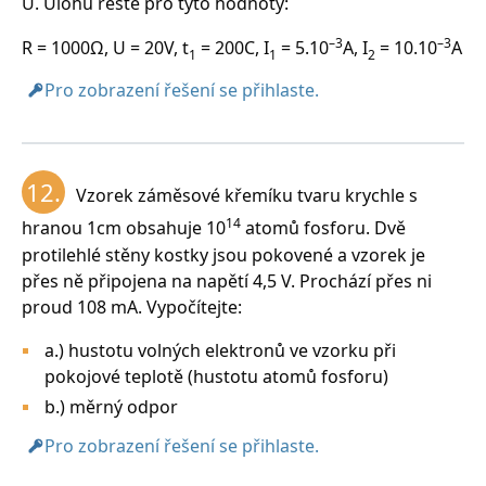
U. Úlohu řešte pro tyto hodnoty:
–3
–3
R = 1000Ω, U = 20V, t
= 200C, I
= 5.10
A, I
= 10.10
A
1
1
2
Pro zobrazení řešení se přihlaste.
12.
Vzorek záměsové křemíku tvaru krychle s
14
hranou 1cm obsahuje 10
atomů fosforu. Dvě
protilehlé stěny kostky jsou pokovené a vzorek je
přes ně připojena na napětí 4,5 V. Prochází přes ni
proud 108 mA. Vypočítejte:
a.) hustotu volných elektronů ve vzorku při
pokojové teplotě (hustotu atomů fosforu)
b.) měrný odpor
Pro zobrazení řešení se přihlaste.