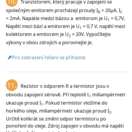
10.
Tranzistorem, který pracuje v zapojení se
společným emitorem procházejí proudy I
= 20μA, I
B
C
= 2mA. Napätie medzi bázou a emitorom je U
= 0,7V,
1
Napětí mezi bází a emitorem je U
= 0,7 V, napětí mezi
1
kolektorem a emitorem je U
= 20V. Vypočítejte
2
výkony v obou zdrojích a porovnejte je.
Pro zobrazení řešení se přihlaste.
11.
Rezistor s odporem R a termistor jsou v
obvodu zapojení sériově. Při teplotě t
miliampérmetr
1
ukazuje proud I
. Pokud termistor vložíme do
1
horkého oleje, miliampérmetr ukazuje proud I
.
2
Určitě kolikrát se změní odpor termistoru po
ponoření do oleje. Zdroj zapojen v obvodu má napětí