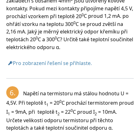
základech s obsahem 4mm
jsou utvořeny kovové
kontakty. Pokud mezi kontakty připojíme napětí 4,5 V,
0
prochází vzorkem při teplotě 20
C proud 1,2 mA. po
0
ohřátí vzorku na teplotu 300
C se proud zvětší na
2,16 mA. Jaký je měrný elektrický odpor křemíku při
0
0
teplotách 20
C a 300
C? Určitě také teplotní součinitel
elektrického odporu α.
Pro zobrazení řešení se přihlaste.
6.
Napětí na termistoru má stálou hodnotu U =
0
4,5V. Při teplotě t
= 20
C prochází termistorem proud
1
0
I
= 9mA, při teplotě t
= 22
C proud I
= 10mA.
1
2
2
Určete velikosti odporu termistoru při těchto
teplotách a také teplotní součinitel odporu α.