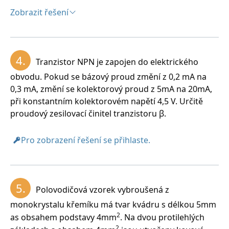
Zobrazit řešení
Řešení:
Rozbor:
4.
Tranzistor NPN je zapojen do elektrického
–3
U = 3V, I = 15.10
A
obvodu. Pokud se bázový proud změní z 0,2 mA na
0,3 mA, změní se kolektorový proud z 5mA na 20mA,
při konstantním kolektorovém napětí 4,5 V. Určitě
proudový zesilovací činitel tranzistoru β.
0
Teplota termistoru musí zvýšit o 10
C.
Pro zobrazení řešení se přihlaste.
5.
Polovodičová vzorek vybroušená z
monokrystalu křemíku má tvar kvádru s délkou 5mm
Podle tabulky termistor má odpor 200Ώ, pokud je
2
as obsahem podstavy 4mm
. Na dvou protilehlých
0
zahřátý na teplotu 300
C.
2