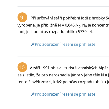
9.
Při určování stáří pohřební lodi z hrobky Ses
vyrobena, je přibližně N = 0,645.N
. N
je koncentr
0
0
lodi, je-li poločas rozpadu uhlíku 5730 let.
Pro zobrazení řešení se přihlaste.
10.
V září 1991 objevili turisté v tzalských A
se zjistilo, že pro nerozpadlá jádra v jeho těle N a
tento člověk zmrzl, když poločas rozpadu uhlíku je
Pro zobrazení řešení se přihlaste.