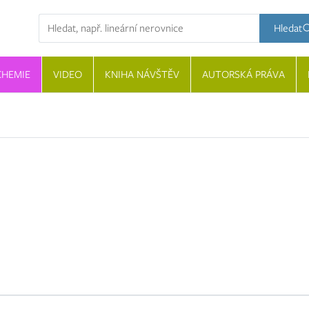
Hledaný výraz
Hledat
CHEMIE
VIDEO
KNIHA NÁVŠTĚV
AUTORSKÁ PRÁVA