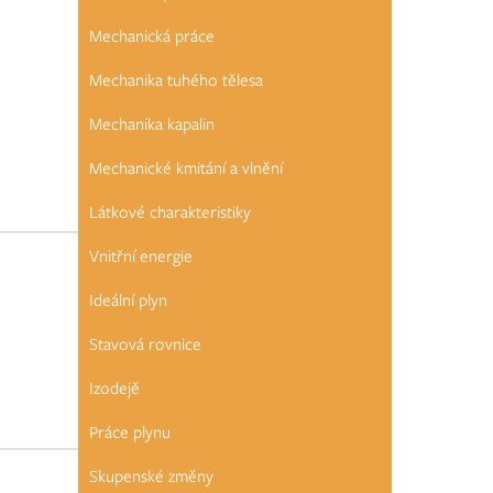
ro jiného
ad málo
Mechanická práce
.
Mechanika tuhého tělesa
Mechanika kapalin
Mechanické kmitání a vlnění
Látkové charakteristiky
Vnitřní energie
Ideální plyn
Stavová rovnice
Izodejě
Práce plynu
Skupenské změny