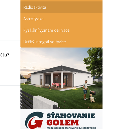
Radioaktivita
Astrofyzika
Fyzikální význam derivace
Určitý integrál ve fyzice
očtu?