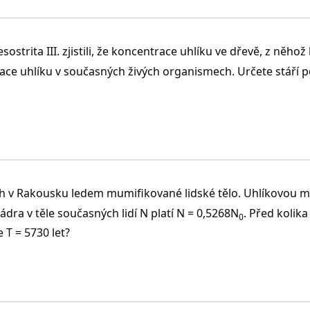
ostrita III. zjistili, že koncentrace uhlíku ve dřevě, z něhož 
ace uhlíku v současných živých organismech. Určete stáří 
lpách v Rakousku ledem mumifikované lidské tělo. Uhlíkovou
 jádra v těle současných lidí N platí N = 0,5268N
. Před kolika
0
 T = 5730 let?