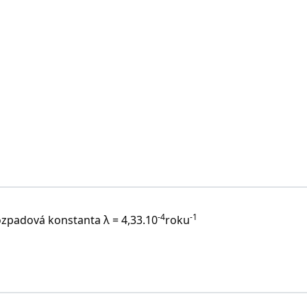
pomocí tabulek].
-4
-1
rozpadová konstanta λ = 4,33.10
roku