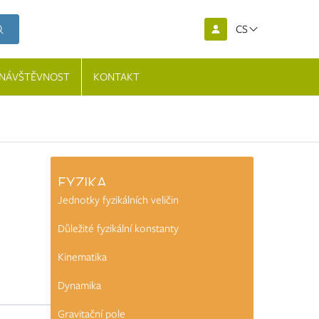
CS
NÁVŠTĚVNOST
KONTAKT
FYZIKA
Jednotky fyzikálních veličin
Důležité fyzikální konstanty
Kinematika
Dynamika
Gravitační pole