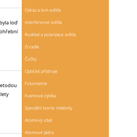
Odraz a lom světla
Interference světla
byla loď
pohřební
Rozklad a polarizace světla
Zrcadla
Čočky
Optické přístroje
Fotometrie
 metodou
 lety
Kvantová optika
Speciální teorie relativity
Atomový obal
Atomové jádro