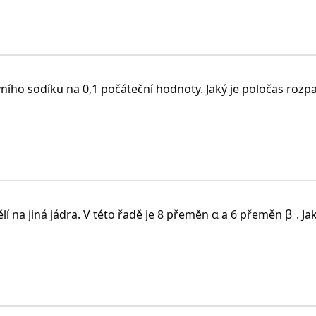
vního sodíku na 0,1 počáteční hodnoty. Jaký je poločas rozp
–
lí na jiná jádra. V této řadě je 8 přeměn α a 6 přeměn β
. Ja