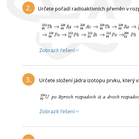
Radioaktivita
je přeměna (rozpad) jader at
2.
Určete pořadí radioaktivních přeměn v roz
prvku, přičemž se vyzařuje energie. Přiroze
stabilních jader. Umělá radioaktivita (I. a F.
Zobrazit řešení
Řešení:
3.
Určete složení jádra izotopu prvku, který 
Zobrazit řešení
Řešení: