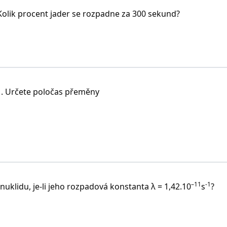
olik procent jader se rozpadne za 300 sekund?
1
. Určete poločas přeměny
–11
-1
nuklidu, je-li jeho rozpadová konstanta λ = 1,42.10
s
?