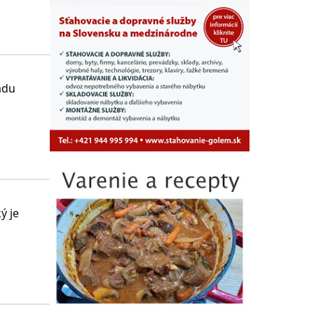
adu
ký je