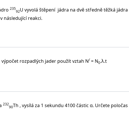
235
jádro
U vyvolá štěpení jádra na dvě středně těžká jádra 
92
 následující reakci.
/
 výpočet rozpadlých jader použít vztah N
= N
.λ.t
0
232
ia
Th , vysílá za 1 sekundu 4100 částic α. Určete poloča
90