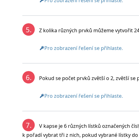
Pro zobrazení řešení se přihlaste.
b) Variace s opakováním:
5.
Z kolika různých prvků můžeme vytvořit 240
Funkcionáři výboru se dají vybrat 840 způ
Pro zobrazení řešení se přihlaste.
6.
Pokud se počet prvků zvětší o 2, zvětší se po
Pro zobrazení řešení se přihlaste.
7.
V kapse je 6 různých lístků označených čí
k pořadí vybrat tři z nich, pokud vybrané lístky d