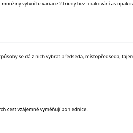
o množiny vytvořte variace 2.triedy bez opakování as opako
řádaná k-tice různých prvků vybraných z n-elementární množi
 jeden z prvků neopakuje. Počet variací:
 způsoby se dá z nich vybrat předseda, místopředseda, taje
je každá uspořádaná k-tice prvků vybraných z n-elementárn
.
vých cest vzájemně vyměňují pohlednice.