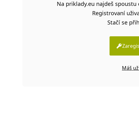
Na priklady.eu najdeš spoustu c
Registrovaní uživa
Stačí se přih
Zaregis
Máš už 