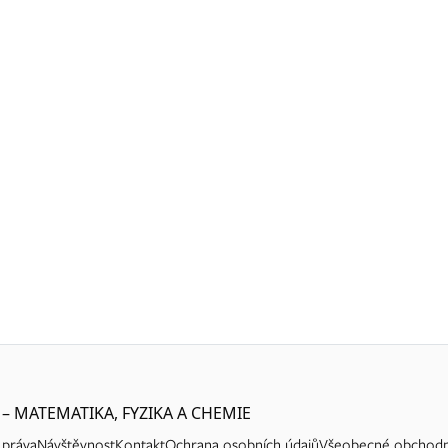
 – MATEMATIKA, FYZIKA A CHEMIE
 práva
Návštěvnost
Kontakt
Ochrana osobních údajů
Všeobecné obchodn