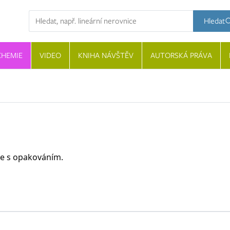
Hledaný výraz
Hledat
CHEMIE
VIDEO
KNIHA NÁVŠTĚV
AUTORSKÁ PRÁVA
ace s opakováním.