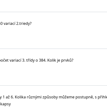
 variací 2.triedy?
soby.
čet variací 3. třídy o 384. Kolik je prvků?
sly 1 až 6. Kolika různými způsoby můžeme postupně, s přih
o kapsy