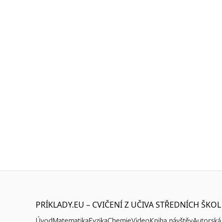
PRÍKLADY.EU – CVIČENÍ Z UČIVA STŘEDNÍCH ŠKOL
Úvod
Matematika
Fyzika
Chemie
Video
Kniha návštěv
Autorská