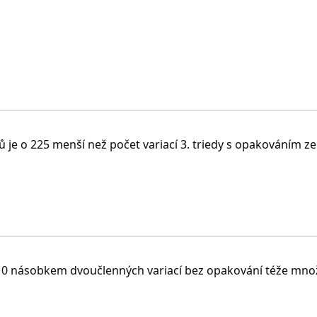
ků je o 225 menší než počet variací 3. triedy s opakováním ze
e 10 násobkem dvoučlenných variací bez opakování téže mno