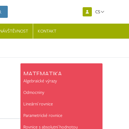
CS
NÁVŠTĚVNOST
KONTAKT
MATEMATIKA
Algebraické výrazy
Odmocniny
Lineární rovnice
Parametrické rovnice
Rovnice s absolutní hodnotou