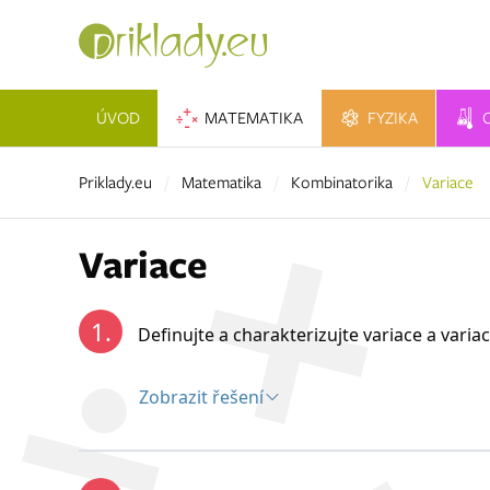
ÚVOD
MATEMATIKA
FYZIKA
Priklady.eu
Matematika
Kombinatorika
Variace
Variace
1.
Definujte a charakterizujte variace a vari
Zobrazit řešení
Řešení:
Variace