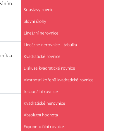
váním.
Soustavy rovnic
ny. V k-
Slovní úlohy
Lineární nerovnice
Lineárne nerovnice - tabulka
mník a
Kvadratické rovnice
í množiny.
Diskuse kvadratické rovnice
Vlastnosti kořenů kvadratické rovnice
Iracionální rovnice
Kvadratické nerovnice
Absolutní hodnota
Exponenciální rovnice