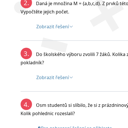
2.
Daná je množina M = {a,b,c,d}. Z prvků tét
Vypočtěte jejich počet.
Variace k-té třídy zn prvků je každá uspo
tici záleží na pořadí prvků. V k-tici se ani
Zobrazit řešení
Řešení:
Variace s opakováním
a) Variace:
3.
Do školského výboru zvolili 7 žáků. Kolika
Variace k-té třídy zn prvků s opakováním 
pokladník?
V k-tici se mohou prvky libovolně opakovat
Počet variací s opakováním:
Zobrazit řešení
k
V*(k,n) = n
Řešení:
4.
Osm studentů si slíbilo, že si z prázdnino
Jsou to variace: n = 7, k = 4
Kolik pohlednic rozeslali?