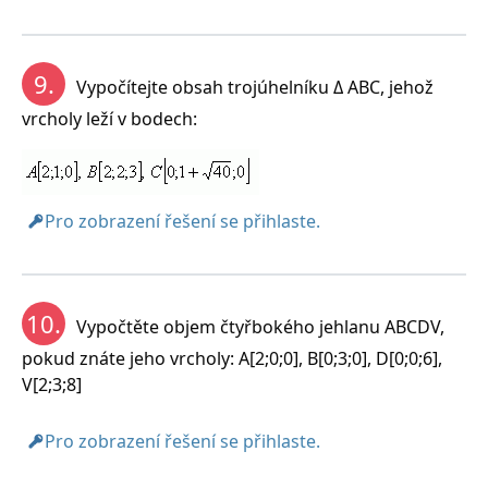
9.
Vypočítejte obsah trojúhelníku Δ ABC, jehož
vrcholy leží v bodech:
Pro zobrazení řešení se přihlaste.
10.
Vypočtěte objem čtyřbokého jehlanu ABCDV,
pokud znáte jeho vrcholy: A[2;0;0], B[0;3;0], D[0;0;6],
V[2;3;8]
Pro zobrazení řešení se přihlaste.