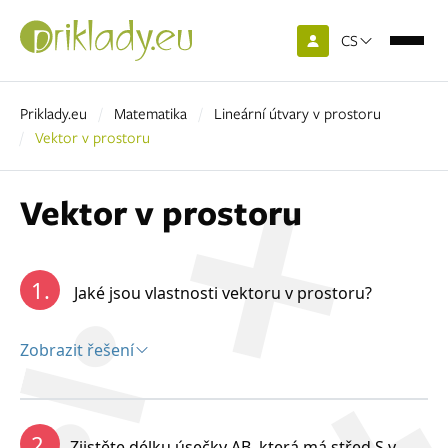
CS
Priklady.eu
Matematika
Lineární útvary v prostoru
Vektor v prostoru
Vektor v prostoru
1.
Jaké jsou vlastnosti vektoru v prostoru?
Zobrazit řešení
Řešení:
2.
Zjistěte délku úsečky AB, která má střed S v