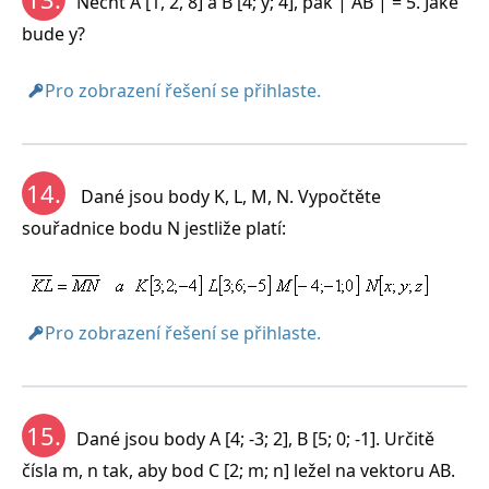
Nechť A [1, 2, 8] a B [4; y; 4], pak | AB | = 5. Jaké
bude y?
Pro zobrazení řešení se přihlaste.
14.
Dané jsou body K, L, M, N. Vypočtěte
souřadnice bodu N jestliže platí:
Pro zobrazení řešení se přihlaste.
15.
Dané jsou body A [4; -3; 2], B [5; 0; -1]. Určitě
čísla m, n tak, aby bod C [2; m; n] ležel na vektoru AB.