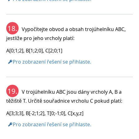
18.
Vypočítejte obvod a obsah trojúhelníku ABC,
jestliže pro jeho vrcholy platí:
A[0;1;2], B[1;2;0], C[2;0;1]
Pro zobrazení řešení se přihlaste.
19.
V trojúhelníku ABC jsou dány vrcholy A, B a
těžiště T. Určitě souřadnice vrcholu C pokud platí:
A[3;3;3], B[-2;1;2], T[0;-1;0], C[x,y,z]
Pro zobrazení řešení se přihlaste.