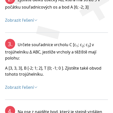
počátku souřadnicových os a bod A [6; -2; 3]
Zobrazit řešení
Řešení:
3.
Určete souřadnice vrcholu C [c
; c
; c
] v
1
2
3
trojúhelníku Δ ABC, jestliže vrcholy a těžiště mají
polohu:
A [3, 3, 3], B [-2; 1; 2], T [0; -1; 0 ]. Zjistěte také obvod
tohoto trojúhelníku.
Zobrazit řešení
Řešení:
4.
Na ose z najděte bod, který je stejně vzdálen