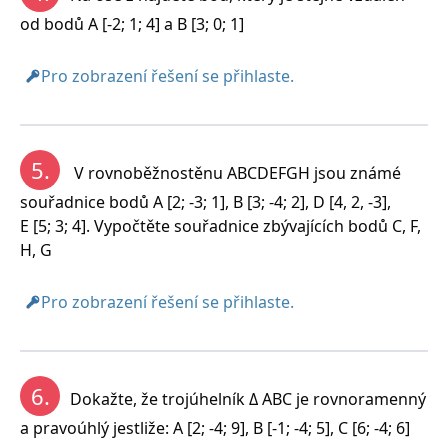
od bodů A [-2; 1; 4] a B [3; 0; 1]
Pro zobrazení řešení se přihlaste.
5.
V rovnoběžnostěnu ABCDEFGH jsou známé
souřadnice bodů A [2; -3; 1], B [3; -4; 2], D [4, 2, -3],
E [5; 3; 4]. Vypočtěte souřadnice zbývajících bodů C, F,
H, G
Pro zobrazení řešení se přihlaste.
6.
Dokažte, že trojúhelník Δ ABC je rovnoramenný
a pravoúhlý jestliže: A [2; -4; 9], B [-1; -4; 5], C [6; -4; 6]