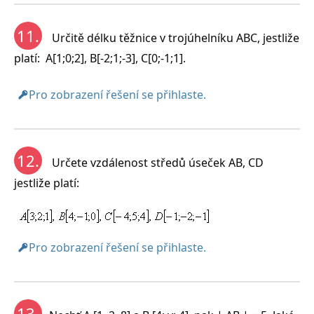
11.
Určitě délku těžnice v trojúhelníku ABC, jestliže
platí: A[1;0;2], B[-2;1;-3], C[0;-1;1].
Pro zobrazení řešení se přihlaste.
12.
Určete vzdálenost středů úseček AB, CD
jestliže platí:
Pro zobrazení řešení se přihlaste.
13.