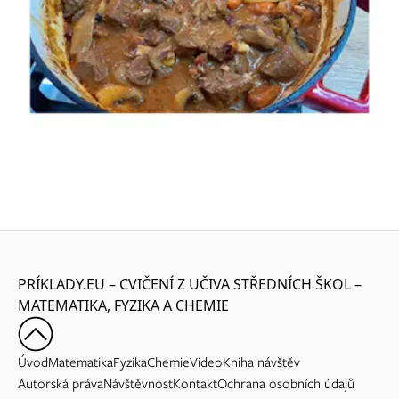
PRÍKLADY.EU – CVIČENÍ Z UČIVA STŘEDNÍCH ŠKOL –
MATEMATIKA, FYZIKA A CHEMIE
Úvod
Matematika
Fyzika
Chemie
Video
Kniha návštěv
Autorská práva
Návštěvnost
Kontakt
Ochrana osobních údajů