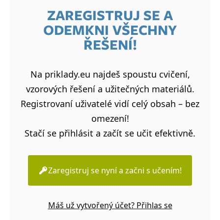
ZAREGISTRUJ SE A
ODEMKNI VŠECHNY
ŘEŠENÍ!
Na priklady.eu najdeš spoustu cvičení,
vzorových řešení a užitečných materiálů.
Registrovaní uživatelé vidí celý obsah – bez
omezení!
Stačí se přihlásit a začít se učit efektivně.
Zaregistruj se nyní a začni s učením!
Máš už vytvořený účet? Přihlas se