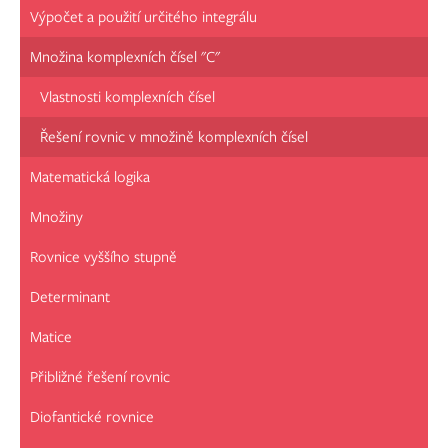
Výpočet a použití určitého integrálu
Množina komplexních čísel "C"
Vlastnosti komplexních čísel
Řešení rovnic v množině komplexních čísel
Matematická logika
Množiny
Rovnice vyššího stupně
Determinant
Matice
Přibližné řešení rovnic
Diofantické rovnice