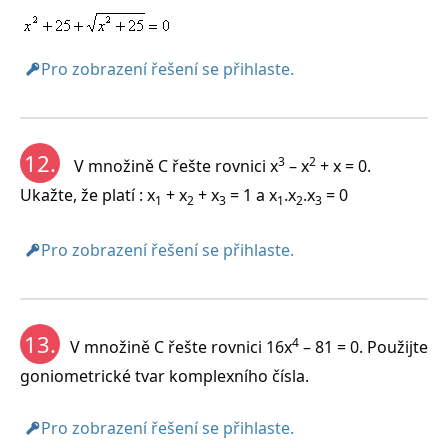
Pro zobrazení řešení se přihlaste.
12.
3
2
V množině C řešte rovnici x
– x
+ x = 0.
Ukažte, že platí : x
+ x
+ x
= 1 a x
.x
.x
= 0
1
2
3
1
2
3
Pro zobrazení řešení se přihlaste.
13.
4
V množině C řešte rovnici 16x
– 81 = 0. Použijte
goniometrické tvar komplexního čísla.
Pro zobrazení řešení se přihlaste.