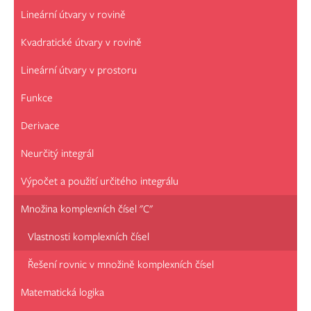
Lineární útvary v rovině
Kvadratické útvary v rovině
Lineární útvary v prostoru
Funkce
Derivace
Neurčitý integrál
Výpočet a použití určitého integrálu
Množina komplexních čísel "C"
Vlastnosti komplexních čísel
Řešení rovnic v množině komplexních čísel
Matematická logika