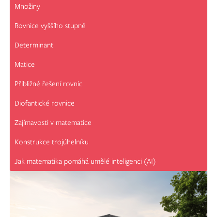
Množiny
Rovnice vyššího stupně
Determinant
Matice
Přibližné řešení rovnic
Diofantické rovnice
Zajímavosti v matematice
Konstrukce trojúhelníku
Jak matematika pomáhá umělé inteligenci (AI)