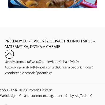
PRÍKLADY.EU – CVIČENÍ Z UČIVA STŘEDNÍCH ŠKOL –
MATEMATIKA, FYZIKA A CHEMIE
Úvod
Matematika
Fyzika
Chemie
Video
Kniha návštěv
Autorská práva
Návštěvnost
Kontakt
Ochrana osobních údajů
Všeobecné obchodní podmínky
2008 - 2026 © Ing. Roman Hesteric
Webdesign
and
content management
by
AlejTech