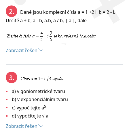
2.
Dané jsou komplexní čísla a = 1 +2 i, b = 2 - i.
Určitě a + b, a - b, a.b, a / b, | a |, dále
Zobrazit řešení
Řešení:
3.
a) v goniometrické tvaru
b) v exponenciálním tvaru
5
c) vypočítejte a
d) vypočítejte √ a
Zobrazit řešení