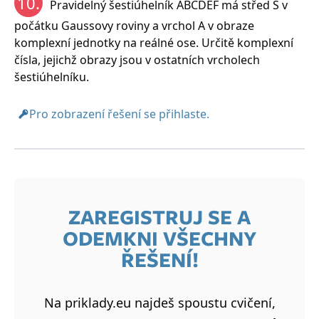
10.
Pravidelný šestiúhelník ABCDEF má střed S v
počátku Gaussovy roviny a vrchol A v obraze
komplexní jednotky na reálné ose. Určitě komplexní
čísla, jejichž obrazy jsou v ostatních vrcholech
šestiúhelníku.
Pro zobrazení řešení se přihlaste.
ZAREGISTRUJ SE A
ODEMKNI VŠECHNY
ŘEŠENÍ!
Na priklady.eu najdeš spoustu cvičení,