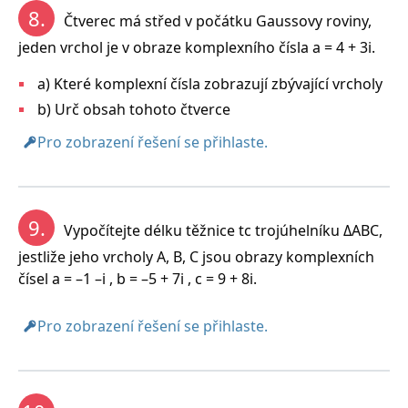
8.
Čtverec má střed v počátku Gaussovy roviny,
jeden vrchol je v obraze komplexního čísla a = 4 + 3i.
a) Které komplexní čísla zobrazují zbývající vrcholy
b) Urč obsah tohoto čtverce
Pro zobrazení řešení se přihlaste.
9.
Vypočítejte délku těžnice tc trojúhelníku ΔABC,
jestliže jeho vrcholy A, B, C jsou obrazy komplexních
čísel a = –1 –i , b = –5 + 7i , c = 9 + 8i.
Pro zobrazení řešení se přihlaste.