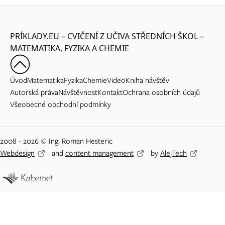
PRÍKLADY.EU – CVIČENÍ Z UČIVA STŘEDNÍCH ŠKOL –
MATEMATIKA, FYZIKA A CHEMIE
Úvod
Matematika
Fyzika
Chemie
Video
Kniha návštěv
Autorská práva
Návštěvnost
Kontakt
Ochrana osobních údajů
Všeobecné obchodní podmínky
2008 - 2026 © Ing. Roman Hesteric
Webdesign
and
content management
by
AlejTech
Adblock detected