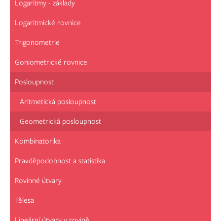
Logaritmy - základy
Logaritmické rovnice
Trigonometrie
Goniometrické rovnice
Posloupnost
Aritmetická posloupnost
Geometrická posloupnost
Kombinatorika
Pravděpodobnost a statistika
Rovinné útvary
Tělesa
Lineární útvary v rovině