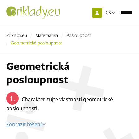
CS
Priklady.eu
Matematika
Posloupnost
Geometrická posloupnost
Geometrická
posloupnost
1.
Charakterizujte vlastnosti geometrické
posloupnosti.
Zobrazit řešení
Řešení: