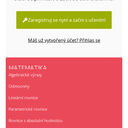
Zaregistruj se nyní a začni s učením!
Máš už vytvořený účet? Přihlas se
MATEMATIKA
Algebraické výrazy
Odmocniny
Lineární rovnice
Parametrické rovnice
Rovnice s absolutní hodnotou