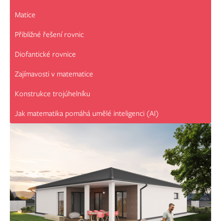
Matice
Přibližné řešení rovnic
Diofantické rovnice
Zajímavosti v matematice
Konstrukce trojúhelníku
Jak matematika pomáhá umělé inteligenci (AI)