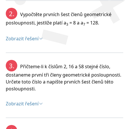
Posloupnost (a
)
je geometrická právě tehdy,
∞
2.
n
n=1
Vypočtěte prvních šest členů geometrické
pokud existuje číslo q є R; q ≠ 1, že pro všechny n є N
posloupnosti, jestliže platí a
= 8 a a
= 128.
3
7
platí a
= a
.q. Číslo q se nazývá
kvocient
n+1
n
geometrické posloupnosti.
Zobrazit řešení
Vlastnosti:
Řešení:
n-1
a) a
= a
.q
n
1
r-s
b) a
= a
.q
r
s
3.
Přičteme-li k číslům 2, 16 a 58 stejné číslo,
c)
dostaneme první tři členy geometrické posloupnosti.
Určete toto číslo a napište prvních šest členů této
d) Pravidelný růst:
posloupnosti.
e) Pravidelný pokles:
Zobrazit řešení
f) Součet nekonečného konvergenčního
Řešení:
geometrického řady:
q < 1