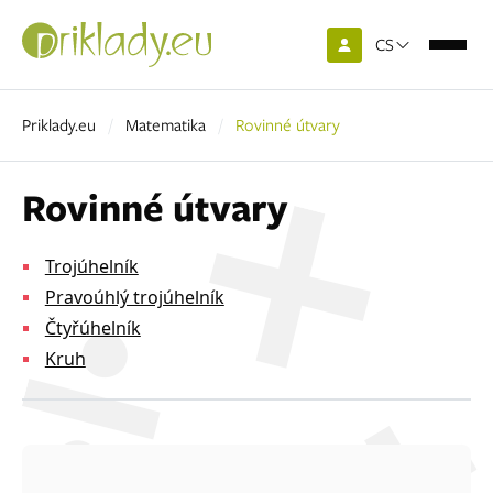
CS
Priklady.eu
Matematika
Rovinné útvary
Rovinné útvary
Trojúhelník
Pravoúhlý trojúhelník
Čtyřúhelník
Kruh