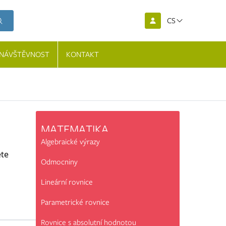
CS
NÁVŠTĚVNOST
KONTAKT
MATEMATIKA
Algebraické výrazy
ete
Odmocniny
Lineární rovnice
Parametrické rovnice
Rovnice s absolutní hodnotou