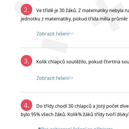
2.
Ve třídě je 30 žáků. Z matematiky nebyla n
jednotku z matematiky, pokud třída měla průměr
Zobrazit řešení
Řešení:
Velikosti stran trojúhelníku jsou: a = 16 cm
3.
Kolik chlapců soutěžilo, pokud čtvrtina sout
Zobrazit řešení
Řešení:
4.
Do třídy chodí 30 chlapců a jistý počet dív
Ve třídě malo 18 žáků jednotku a 12 dvojk
bylo 95% všech žáků. Kolik% žáků třídy tvoří dívky