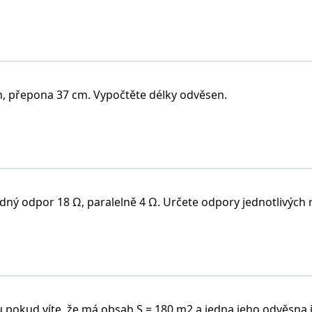
 přepona 37 cm. Vypočtěte délky odvěsen.
edný odpor 18 Ω, paralelně 4 Ω. Určete odpory jednotlivých r
 pokud víte, že má obsah S = 180 m2 a jedna jeho odvěsna 