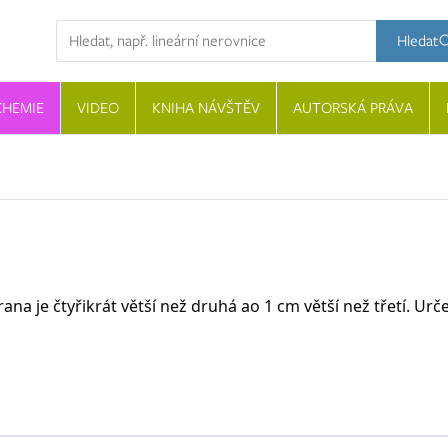
Hledaný výraz
Hledat
CHEMIE
VIDEO
KNIHA NÁVŠTĚV
AUTORSKÁ PRÁVA
na je čtyřikrát větší než druhá ao 1 cm větší než třetí. Urč