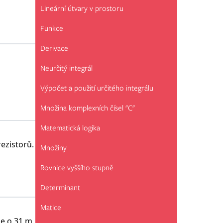
Lineární útvary v prostoru
Funkce
Derivace
Neurčitý integrál
Výpočet a použití určitého integrálu
Množina komplexních čísel "C"
Matematická logika
ezistorů.
Množiny
Rovnice vyššího stupně
Determinant
Matice
je o 31 m