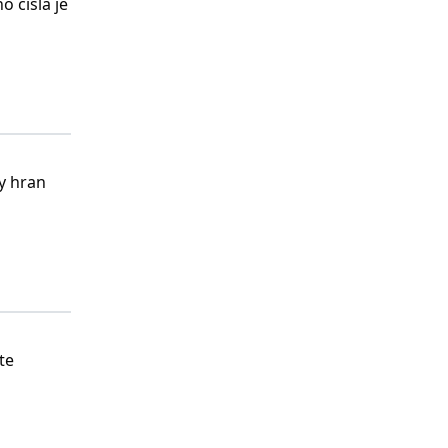
 čísla je
ky hran
te