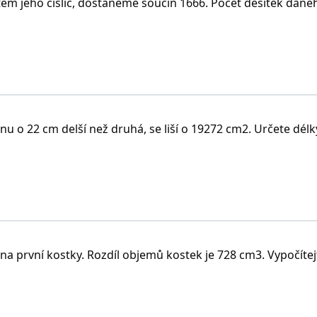
m jeho číslic, dostaneme součin 1666. Počet desítek daného
u o 22 cm delší než druhá, se liší o 19272 cm2. Určete dél
na první kostky. Rozdíl objemů kostek je 728 cm3. Vypočítej