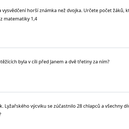
a vysvědčení horší známka než dvojka. Určete počet žáků, kt
 z matematiky 1,4
, b = 4 cm a c = 15 cm
ěžících byla v cíli před Janem a dvě třetiny za ním?
ek. Lyžařského výcviku se zúčastnilo 28 chlapců a všechny dí
u.
?