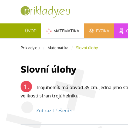
ÚVOD
MATEMATIKA
FYZIKA
Priklady.eu
Matematika
Slovní úlohy
Slovní úlohy
1.
Trojúhelník má obvod 35 cm. Jedna jeho stra
velikosti stran trojúhelníku.
Zobrazit řešení
Řešení: