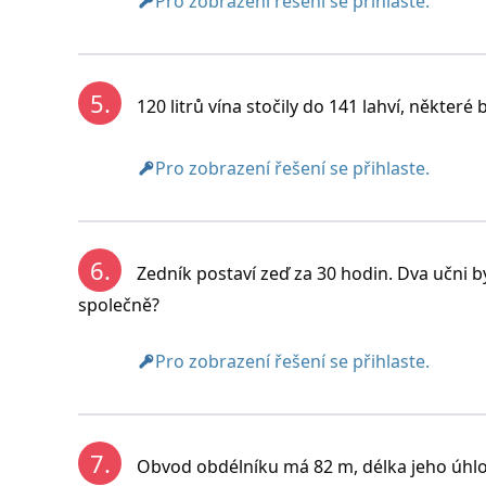
Pro zobrazení řešení se přihlaste.
5.
120 litrů vína stočily do 141 lahví, některé by
Pro zobrazení řešení se přihlaste.
Všech soutěžících bylo 12..
6.
Zedník postaví zeď za 30 hodin. Dva učni by
společně?
Pro zobrazení řešení se přihlaste.
7.
Obvod obdélníku má 82 m, délka jeho úhlop