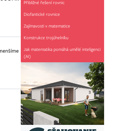
Přibližné řešení rovnic
Diofantické rovnice
Zajímavosti v matematice
Konstrukce trojúhelníku
Jak matematika pomáhá umělé inteligenci
 zmenšíme
(AI)