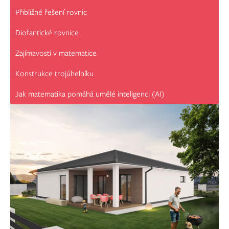
Přibližné řešení rovnic
Diofantické rovnice
Zajímavosti v matematice
Konstrukce trojúhelníku
Jak matematika pomáhá umělé inteligenci (AI)