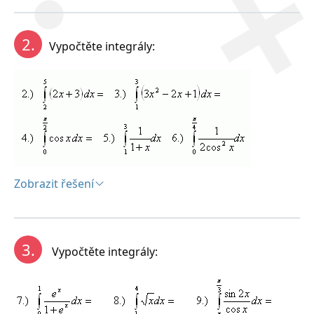
Řešení:
Leibniz – Newtonova formula:
2.
Vypočtěte integrály:
Nechť funkce f (x) je spojitá v intervalu <a,b>, (kde a je
dolní ab horní hranice intervalu). Pak platí Leibniz -
Newtonova formule:
Zobrazit řešení
Řešení:
3.
Vypočtěte integrály: