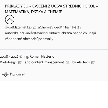
PRÍKLADY.EU – CVIČENÍ Z UČIVA STŘEDNÍCH ŠKOL –
MATEMATIKA, FYZIKA A CHEMIE
Úvod
Matematika
Fyzika
Chemie
Video
Kniha návštěv
Autorská práva
Návštěvnost
Kontakt
Ochrana osobních údajů
Všeobecné obchodní podmínky
2008 - 2026 © Ing. Roman Hesteric
Webdesign
and
content management
by
AlejTech
Adblock detected
Vážený návštěvníku Priklady.eu,