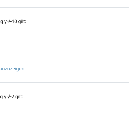
g y≠−10 gilt:
 anzuzeigen.
g y≠−2 gilt: