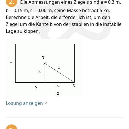
2.
Die Abmessungen eines Ziegels sind a = 0.3 m,
Gleichgewichtslagen befinden.
b = 0.15 m, c = 0.06 m, seine Masse beträgt 5 kg.
a.) Stabile Lage – nach einer Auslenkung kehrt der
Berechne die Arbeit, die erforderlich ist, um den
Körper in seine ursprüngliche Lage zurück
Ziegel um die Kante b von der stabilen in die instabile
b.) Neutrale Lage – der Körper bleibt in der
Lage zu kippen.
ausgelenkten Lage
c.) Instabile Lage – der Körper kehrt nicht in seine
ursprüngliche Lage zurück
Die Stabilität
eines
abgestützten
Körpers wird
durch die
Lösung anzeigen
Arbeit
bestimmt, die
Lösung:
nötig ist, um
Analyse:
ihn aus der