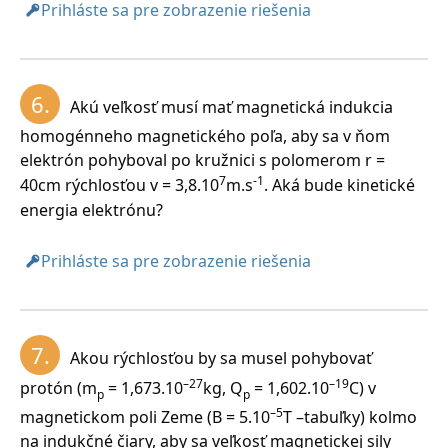
Prihláste sa pre zobrazenie riešenia
6.
Akú veľkosť musí mať magnetická indukcia
Rýchlosť protónu v magnetickom poli bola
homogénneho magnetického poľa, aby sa v ňom
7
-1
5,75.10
m.s
, jeho frekvencia f = 15,26 MHz.
elektrón pohyboval po kružnici s polomerom r =
7
-1
40cm rýchlosťou v = 3,8.10
m.s
. Aká bude kinetické
energia elektrónu?
Prihláste sa pre zobrazenie riešenia
7.
Akou rýchlosťou by sa musel pohybovať
–27
–19
protón (m
= 1,673.10
kg, Q
= 1,602.10
C) v
p
p
–5
magnetickom poli Zeme (B = 5.10
T –tabuľky) kolmo
na indukčné čiary, aby sa veľkosť magnetickej sily