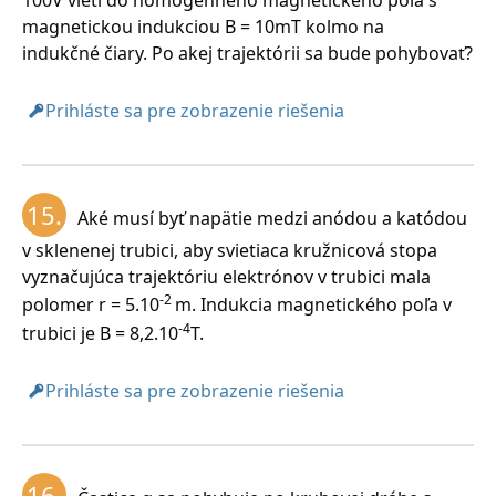
100V vletí do homogénneho magnetického poľa s
magnetickou indukciou B = 10mT kolmo na
indukčné čiary. Po akej trajektórii sa bude pohybovať?
Prihláste sa pre zobrazenie riešenia
15.
Aké musí byť napätie medzi anódou a katódou
v sklenenej trubici, aby svietiaca kružnicová stopa
vyznačujúca trajektóriu elektrónov v trubici mala
-2
polomer r = 5.10
m. Indukcia magnetického poľa v
-4
trubici je B = 8,2.10
T.
Prihláste sa pre zobrazenie riešenia
16.