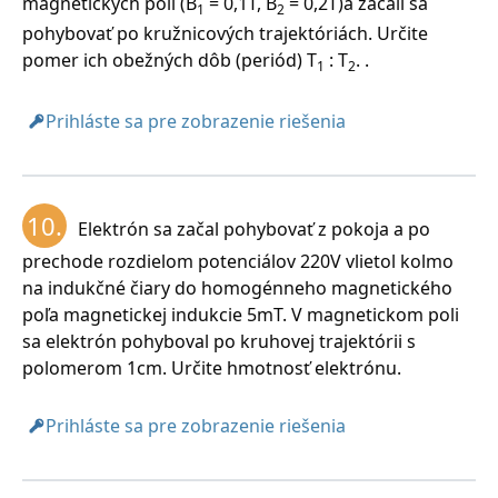
magnetických polí (B
= 0,1T, B
= 0,2T)a začali sa
1
2
pohybovať po kružnicových trajektóriách. Určite
pomer ich obežných dôb (periód) T
: T
. .
1
2
Prihláste sa pre zobrazenie riešenia
10.
Elektrón sa začal pohybovať z pokoja a po
prechode rozdielom potenciálov 220V vlietol kolmo
na indukčné čiary do homogénneho magnetického
poľa magnetickej indukcie 5mT. V magnetickom poli
sa elektrón pohyboval po kruhovej trajektórii s
polomerom 1cm. Určite hmotnosť elektrónu.
Prihláste sa pre zobrazenie riešenia