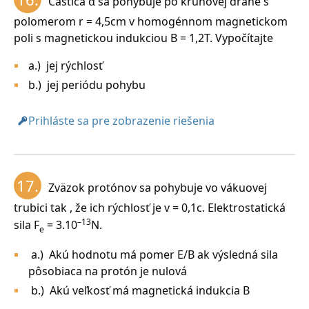
Častica α sa pohybuje po kruhovej dráhe s
polomerom r = 4,5cm v homogénnom magnetickom
poli s magnetickou indukciou B = 1,2T. Vypočítajte
a.) jej rýchlosť
b.) jej periódu pohybu
Prihláste sa pre zobrazenie riešenia
17.
Zväzok protónov sa pohybuje vo vákuovej
trubici tak , že ich rýchlosť je v = 0,1c. Elektrostatická
–13
sila F
= 3.10
N.
e
a.) Akú hodnotu má pomer E/B ak výsledná sila
pôsobiaca na protón je nulová
b.) Akú veľkosť má magnetická indukcia B