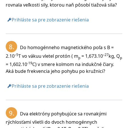
rovnala veľkosti sily, ktorou naň pôsobí tiažová sila?
Prihláste sa pre zobrazenie riešenia
8.
Do homogénneho magnetického poľa s B =
–5
–27
2.10
T vo vákuu vletel protón ( m
= 1,673.10
kg, Q
p
p
-19
= 1,602.10
C) v smere kolmom na indukčné čiary.
Aká bude frekvencia jeho pohybu po kružnici?
Prihláste sa pre zobrazenie riešenia
9.
Dva elektróny pohybujúce sa rovnakými
rýchlosťami vlietli do dvoch homogénnych