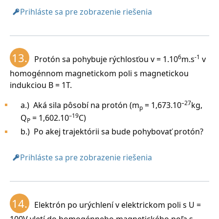
Prihláste sa pre zobrazenie riešenia
13.
6
-1
Protón sa pohybuje rýchlosťou v = 1.10
m.s
v
homogénnom magnetickom poli s magnetickou
indukciou B = 1T.
–27
a.) Aká sila pôsobí na protón (m
= 1,673.10
kg,
p
–19
Q
= 1,602.10
C)
P
b.) Po akej trajektórii sa bude pohybovať protón?
Prihláste sa pre zobrazenie riešenia
14.
Elektrón po urýchlení v elektrickom poli s U =