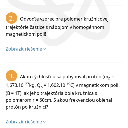
Riešenie:
2.
Odvoďte vzorec pre polomer kružnicovej
trajektórie častice s nábojom v homogénnom
magnetickom poli!
Zobraziť riešenie
Riešenie:
3.
Akou rýchlosťou sa pohyboval protón (m
=
p
–27
-19
1,673.10
kg, Q
= 1,602.10
C) v magnetickom poli
p
(B = 1T), ak jeho trajektória bola kružnica s
polomerom r = 60cm. S akou frekvenciou obiehal
protón po kružnici?
Zobraziť riešenie