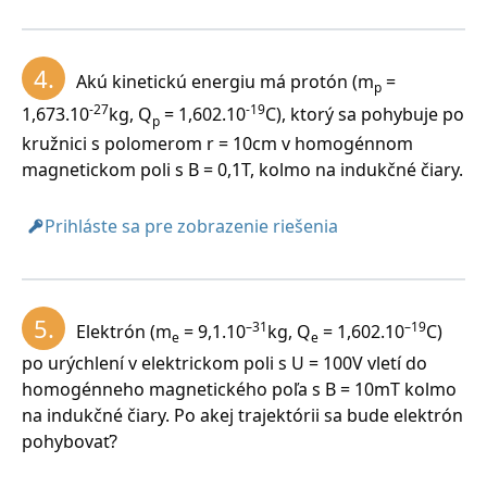
Riešenie:
Rozbor:
4.
Akú kinetickú energiu má protón (m
=
p
–27
-19
m
= 1,673.10
kg, Q
= 1,602.10
C, B = 1T, r = 60cm
-27
-19
p
p
1,673.10
kg, Q
= 1,602.10
C), ktorý sa pohybuje po
p
= 0,6m, v = ?, f = ?
kružnici s polomerom r = 10cm v homogénnom
magnetickom poli s B = 0,1T, kolmo na indukčné čiary.
Prihláste sa pre zobrazenie riešenia
5.
–31
–19
Elektrón (m
= 9,1.10
kg, Q
= 1,602.10
C)
e
e
po urýchlení v elektrickom poli s U = 100V vletí do
homogénneho magnetického poľa s B = 10mT kolmo
na indukčné čiary. Po akej trajektórii sa bude elektrón
pohybovať?