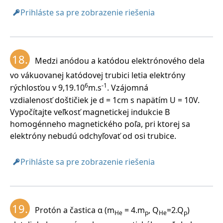
Prihláste sa pre zobrazenie riešenia
18.
Medzi anódou a katódou elektrónového dela
vo vákuovanej katódovej trubici letia elektróny
6
-1
rýchlosťou v 9,19.10
m.s
. Vzájomná
vzdialenosť doštičiek je d = 1cm s napätím U = 10V.
Vypočítajte veľkosť magnetickej indukcie B
homogénneho magnetického poľa, pri ktorej sa
elektróny nebudú odchyľovať od osi trubice.
Prihláste sa pre zobrazenie riešenia
19.
Protón a častica α (m
= 4.m
, Q
=2.Q
)
He
p
He
p