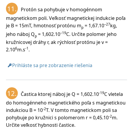
11.
Protón sa pohybuje v homogénnom
magnetickom poli. Veľkosť magnetickej indukcie poľa
–27
je B = 15mT, hmotnosť protónu m
= 1,67.10
kg,
p
–19
jeho náboj Q
= 1,602.10
C. Určite polomer jeho
p
kružnicovej dráhy r, ak rýchlosť protónu je v =
6
-1
2.10
m.s
.
Prihláste sa pre zobrazenie riešenia
12.
-19
Častica ktorej náboj je Q = 1,602.10
C vletela
do homogénneho magnetického poľa s magnetickou
-2
indukciou B = 10
T. V tomto magnetickom poli sa
-2
pohybuje po kružnici s polomerom r = 0,45.10
m.
Určite veľkosť hybnosti častice.