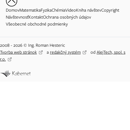
Domov
Matematika
Fyzika
Chémia
Video
Kniha návštev
Copyright
Návštevnosť
Kontakt
Ochrana osobných údajov
Všeobecné obchodné podmienky
2008 - 2026 © Ing. Roman Hesteric
Tvorba web stránok
a
redakčný systém
od
AlejTech, spol. s
r.o.
Adblock detected
Vážený návštevník Priklady.eu,