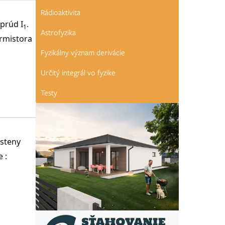
Rádioaktivita
prúd I
.
1
Astrofyzika
ermistora
Fyzikálny význam derivácie
Určitý integrál vo fyzike
Testy
 steny
 :