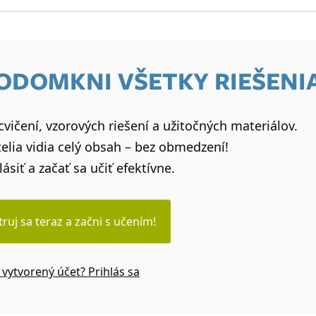
 ODOMKNI VŠETKY RIEŠENI
vičení, vzorových riešení a užitočných materiálov.
elia vidia celý obsah – bez obmedzení!
lásiť a začať sa učiť efektívne.
truj sa teraz a začni s učením!
vytvorený účet? Prihlás sa