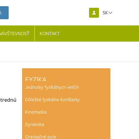
SK
NÁVŠTEVNOSŤ
KONTAKT
FYZIKA
Jednotky fyzikálnych veličín
Dôležité fyzikálne konštanty
strednú
Kinematika
Dynamika
Gravitačné pole