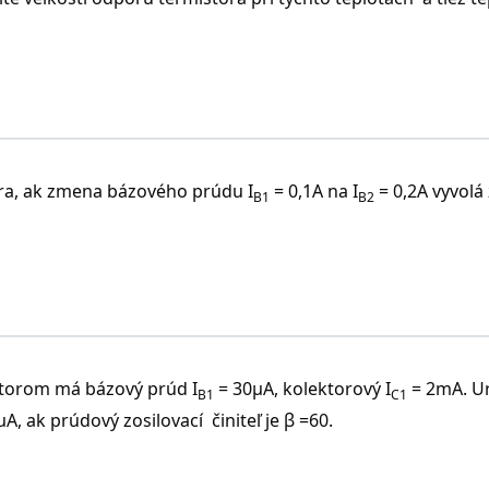
tora, ak zmena bázového prúdu I
= 0,1A na I
= 0,2A vyvol
B1
B2
itorom má bázový prúd I
= 30μA, kolektorový I
= 2mA. Ur
B1
C1
A, ak prúdový zosilovací činiteľ je β =60.