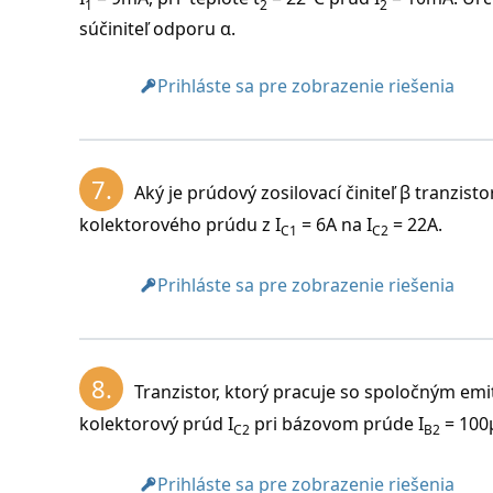
1
2
2
súčiniteľ odporu α.
Prihláste sa pre zobrazenie riešenia
7.
Aký je prúdový zosilovací činiteľ β tranzis
kolektorového prúdu z I
= 6A na I
= 22A.
C1
C2
Prihláste sa pre zobrazenie riešenia
8.
Tranzistor, ktorý pracuje so spoločným em
kolektorový prúd I
pri bázovom prúde I
= 100μ
C2
B2
Prihláste sa pre zobrazenie riešenia