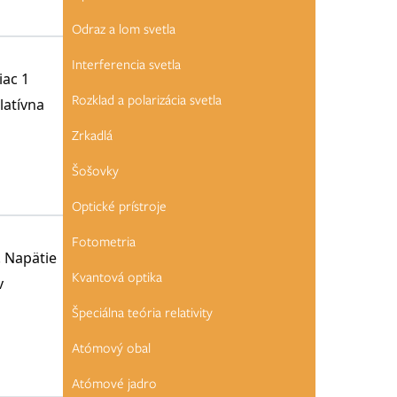
Odraz a lom svetla
Interferencia svetla
iac 1
Rozklad a polarizácia svetla
latívna
Zrkadlá
Šošovky
Optické prístroje
Fotometria
 Napätie
Kvantová optika
v
Špeciálna teória relativity
Atómový obal
Atómové jadro