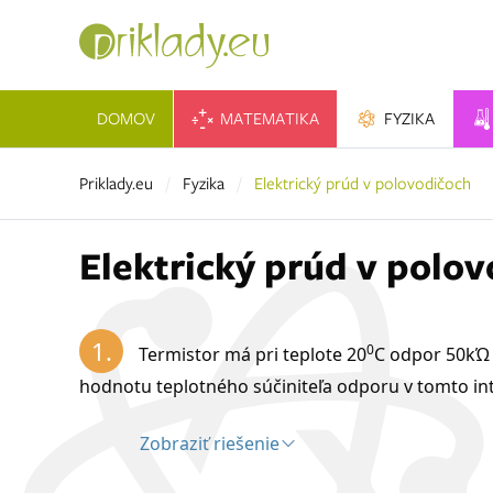
DOMOV
MATEMATIKA
FYZIKA
Priklady.eu
Fyzika
Elektrický prúd v polovodičoch
Elektrický prúd v polo
1.
0
Termistor má pri teplote 20
C odpor 50kΏ a
hodnotu teplotného súčiniteľa odporu v tomto int
Zobraziť riešenie
Riešenie: