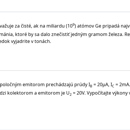
9
žuje za čisté, ak na miliardu (10
) atómov Ge pripadá najv
ánia, ktoré by sa dalo znečistiť jedným gramom železa. Re
dok vyjadrite v tonách.
 spoločným emitorom prechádzajú prúdy I
= 20μA, I
= 2mA.
B
C
edzi kolektorom a emitorom je U
= 20V. Vypočítajte výkony 
2