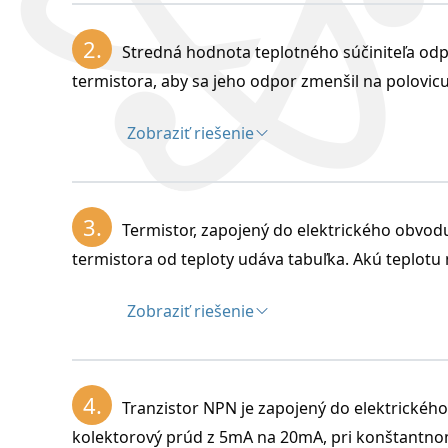
Rozbor:
2.
Stredná hodnota teplotného súčiniteľa odp
0
Δt = 5
C = 5K, R
= 50 000Ώ, R
= 42 500Ώ
20
25
termistora, aby sa jeho odpor zmenšil na polovic
Zobraziť riešenie
Riešenie:
Rozbor:
3.
Termistor, zapojený do elektrického obvo
termistora od teploty udáva tabuľka. Akú teplotu
Teplotný súčiniteľ odporu termistora je α 
Zobraziť riešenie
Riešenie:
Rozbor:
4.
Tranzistor NPN je zapojený do elektrickéh
–3
U = 3V, I = 15.10
A
kolektorový prúd z 5mA na 20mA, pri konštantnom 