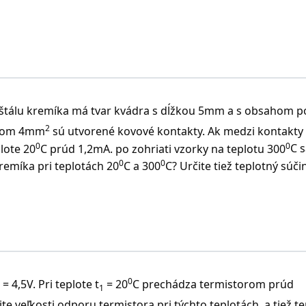
štálu kremíka má tvar kvádra s dĺžkou 5mm a s obsahom p
2
ahom 4mm
sú utvorené kovové kontakty. Ak medzi kontakty
0
0
lote 20
C prúd 1,2mA. po zohriati vzorky na teplotu 300
C 
0
0
remíka pri teplotách 20
C a 300
C? Určite tiež teplotný súčin
0
 je zohriaty na teplotu 300
C.
0
 4,5V. Pri teplote t
= 20
C prechádza termistorom prúd
1
te veľkosti odporu termistora pri týchto teplotách a tiež t