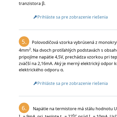
tranzistora β.
Prihláste sa pre zobrazenie riešenia
5.
Polovodičová vzorka vybrúsená z monokry
0
Teplota termistora sa musí zvýšiť o 10
C.
2
4mm
. Na dvoch protiľahlých podstavách s obs
pripojíme napätie 4,5V, prechádza vzorkou pri tep
zväčší na 2,16mA. Aký je merný elektrický odpor k
Podľa tabuľky termistor má odpor 200Ώ, ak
elektrického odporu α.
Prihláste sa pre zobrazenie riešenia
6.
Napätie na termistore má stálu hodnotu U =
0
I
= 9mA, pri teplote t
= 22
C prúd I
= 10mA. Urči