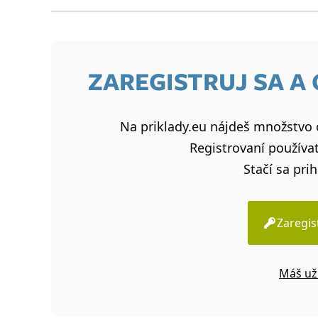
ZAREGISTRUJ SA A
Na priklady.eu nájdeš množstvo c
Registrovaní používat
Stačí sa prih
Zaregis
Máš už 