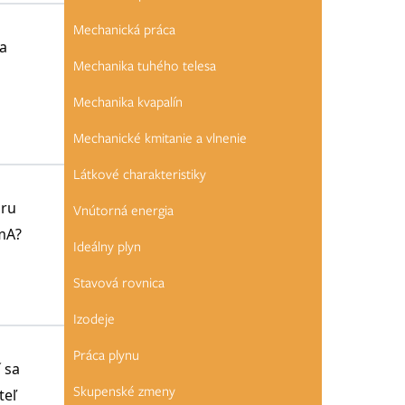
Mechanická práca
ta
Mechanika tuhého telesa
Mechanika kvapalín
Mechanické kmitanie a vlnenie
Látkové charakteristiky
oru
Vnútorná energia
5mA?
Ideálny plyn
Stavová rovnica
Izodeje
Práca plynu
 sa
Skupenské zmeny
teľ