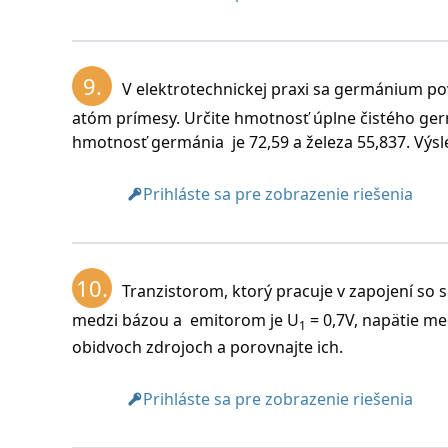
9.
V elektrotechnickej praxi sa germánium pova
atóm prímesy. Určite hmotnosť úplne čistého germ
hmotnosť germánia je 72,59 a železa 55,837. Výsle
Prihláste sa pre zobrazenie riešenia
10.
Tranzistorom, ktorý pracuje v zapojení so
medzi bázou a emitorom je U
= 0,7V, napätie m
1
obidvoch zdrojoch a porovnajte ich.
Prihláste sa pre zobrazenie riešenia