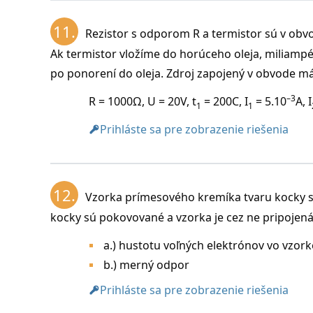
11.
Rezistor s odporom R a termistor sú v obvod
Ak termistor vložíme do horúceho oleja, miliamp
po ponorení do oleja. Zdroj zapojený v obvode má 
–3
R = 1000Ω, U = 20V, t
= 200C, I
= 5.10
A, I
1
1
Prihláste sa pre zobrazenie riešenia
12.
Vzorka prímesového kremíka tvaru kocky 
kocky sú pokovované a vzorka je cez ne pripojená
a.) hustotu voľných elektrónov vo vzork
b.) merný odpor
Prihláste sa pre zobrazenie riešenia