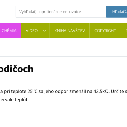
Hľadaná výraz
Hľadať
CHÉMIA
VIDEO
KNIHA NÁVŠTEV
COPYRIGHT
vodičoch
0
 pri teplote 25
C sa jeho odpor zmenšil na 42,5kΏ. Určite 
ervale teplôt.