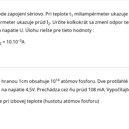
e zapojení sériovo. Pri teplote t
miliampérmeter ukazuje 
1
érmeter ukazuje prúd I
. Určite koľkokrát sa zmení odpor t
2
napätie U. Úlohu riešte pre tieto hodnoty :
–3
= 10.10
A
2
14
s hranou 1cm obsahuje 10
atómov fosforu. Dve protiľahlé
 na napätie 4,5V. Prechádza cez ňu prúd 108 mA. Vypočítajte
e pri izbovej teplote (hustotu atómov fosforu)