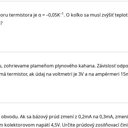
–1
oru termistora je α = –0,05K
. O koľko sa musí zvýšiť teplo
, α = ?
u?
du, zohrievame plameňom plynového kahana. Závislosť odp
 má termistor, ak údaj na voltmetri je 3V a na ampérmeri 1
–1
= –0,03K
o obvodu. Ak sa bázový prúd zmení z 0,2mA na 0,3mA, zmení
kolektorovom napätí 4,5V. Určite prúdový zosilňovací čini