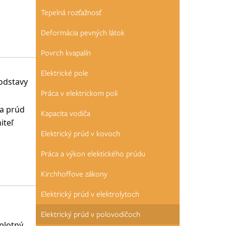
Tepelná rozťažnosť
Deformácia pevných látok
Povrch kvapalín
Elektrické pole
odstavy
Práca v elektrickom poli
sa prúd
Kapacita vodiča
iteľ
Elektrický prúd v kovoch
Práca a výkon elektického prúdu
Kirchhoffove zákony
Elektrický prúd v elektrolytoch
Elektrický prúd v polovodičoch
eplotný