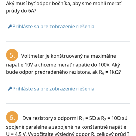
R
= 400Ώ, R
= 600Ώ, U = 300V, R = ?, I = ?, I
= ?, I
1
2
1
2
Aký musí byť odpor bočníka, aby sme mohli merať
= ?
prúdy do 6A?
Prihláste sa pre zobrazenie riešenia
Rezistormi prechádzajú prúdy I
= 0,9A, I
= 0,6A.
1
2
5.
Voltmeter je konštruovaný na maximálne
napätie 10V a chceme merať napätie do 100V. Aký
bude odpor predradeného rezistora, ak R
= 1kΏ?
V
Prihláste sa pre zobrazenie riešenia
Spotrebičmi prechádzajú prúdy I
= 075A a I
= 0,5A.
6.
1
2
Dva rezistory s odpormi R
= 5Ώ a R
= 10Ώ sú
1
2
spojené paralelne a zapojené na konštantné napätie
U = 4,5 V. Vypočítajte výsledný odpor R, celkový prúd I