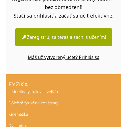
bez obmedzení!
Stačí sa prihlásiť a začať sa učiť efektívne.
Zaregistruj sa teraz a začni s učením!
Máš už vytvorený účet? Prihlás sa
FYZIKA
Jednotky fyzikálnych veličín
Dôležité fyzikálne konštanty
Kinematika
Dynamika