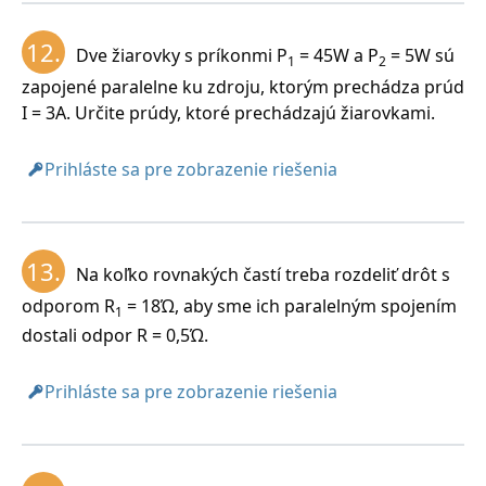
12.
Dve žiarovky s príkonmi P
= 45W a P
= 5W sú
1
2
zapojené paralelne ku zdroju, ktorým prechádza prúd
I = 3A. Určite prúdy, ktoré prechádzajú žiarovkami.
Prihláste sa pre zobrazenie riešenia
13.
Na koľko rovnakých častí treba rozdeliť drôt s
odporom R
= 18Ώ, aby sme ich paralelným spojením
1
dostali odpor R = 0,5Ώ.
Prihláste sa pre zobrazenie riešenia