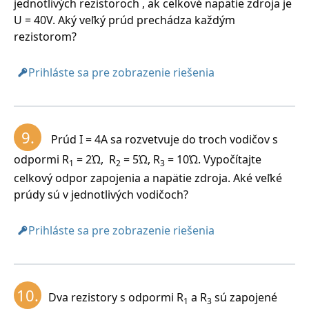
jednotlivých rezistoroch , ak celkové napätie zdroja je
U = 40V. Aký veľký prúd prechádza každým
rezistorom?
Prihláste sa pre zobrazenie riešenia
9.
Prúd I = 4A sa rozvetvuje do troch vodičov s
odpormi R
= 2Ώ, R
= 5Ώ, R
= 10Ώ. Vypočítajte
1
2
3
celkový odpor zapojenia a napätie zdroja. Aké veľké
prúdy sú v jednotlivých vodičoch?
Prihláste sa pre zobrazenie riešenia
10.
Dva rezistory s odpormi R
a R
sú zapojené
1
3