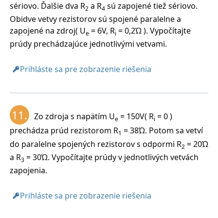
sériovo. Ďalšie dva R
a R
sú zapojené tiež sériovo.
2
4
Obidve vetvy rezistorov sú spojené paralelne a
zapojené na zdroj( U
= 6V, R
= 0,2Ώ ). Vypočítajte
e
i
prúdy prechádzajúce jednotlivými vetvami.
Prihláste sa pre zobrazenie riešenia
11.
Zo zdroja s napätím U
= 150V( R
= 0 )
e
i
prechádza prúd rezistorom R
= 38Ώ. Potom sa vetví
1
do paralelne spojených rezistorov s odpormi R
= 20Ώ
2
a R
= 30Ώ. Vypočítajte prúdy v jednotlivých vetvách
3
zapojenia.
Prihláste sa pre zobrazenie riešenia