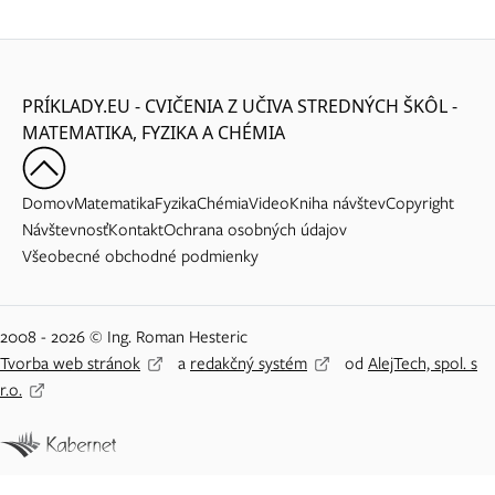
PRÍKLADY.EU - CVIČENIA Z UČIVA STREDNÝCH ŠKÔL -
MATEMATIKA, FYZIKA A CHÉMIA
Domov
Matematika
Fyzika
Chémia
Video
Kniha návštev
Copyright
Návštevnosť
Kontakt
Ochrana osobných údajov
Všeobecné obchodné podmienky
2008 - 2026 © Ing. Roman Hesteric
Tvorba web stránok
a
redakčný systém
od
AlejTech, spol. s
r.o.