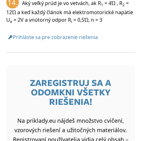
14.
Aký veľký prúd je vo vetvách, ak R
= 4Ώ , R
=
1
2
12Ώ a keď každý článok má elektromotorické napätie
U
= 2V a vnútorný odpor R
= 0,5Ώ, n = 3
e
i
Prihláste sa pre zobrazenie riešenia
ZAREGISTRUJ SA A
ODOMKNI VŠETKY
RIEŠENIA!
Na priklady.eu nájdeš množstvo cvičení,
vzorových riešení a užitočných materiálov.
Registrovaní používatelia vidia celý obsah –