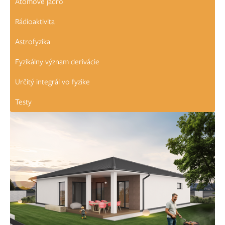
Atómové jadro
Rádioaktivita
Astrofyzika
Fyzikálny význam derivácie
Určitý integrál vo fyzike
Testy