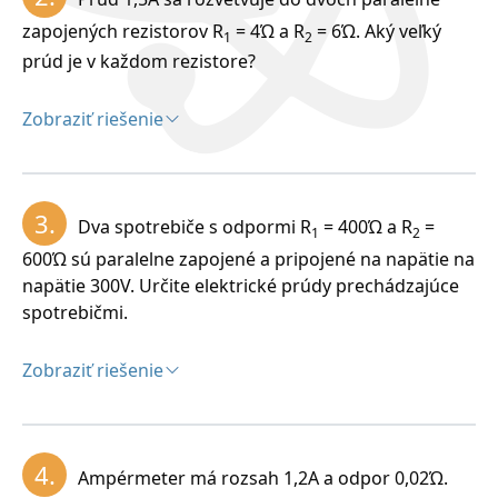
rozvetveného elektrického obvodu –( elektrickej
siete), ktorý má viac zdrojov a rezistory sú rôzne
zapojených rezistorov R
= 4Ώ a R
= 6Ώ. Aký veľký
1
2
pospájané. Uzol je miesto v obvode, kde sa stýkajú
prúd je v každom rezistore?
najmenej tri vodiče. Vetva je časť elektrického obvodu
medzi dvoma uzlami.
Zobraziť riešenie
Riešenie:
Rozbor:
3.
Dva spotrebiče s odpormi R
= 400Ώ a R
=
1
2
I = 1,5A, R
= 4Ώ , R
= 6Ώ, I
= ?, I
= ?
1
2
1
2
600Ώ sú paralelne zapojené a pripojené na napätie na
napätie 300V. Určite elektrické prúdy prechádzajúce
spotrebičmi.
Zobraziť riešenie
Riešenie:
Rozbor:
4.
Ampérmeter má rozsah 1,2A a odpor 0,02Ώ.