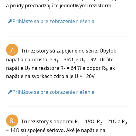
a prúdy prechádzajúce jednotlivými rezistormi.
Prihláste sa pre zobrazenie riešenia
7.
Tri rezistory sú zapojené do série. Úbytok
napätia na rezistore R
= 36Ώ je U
= 9V. Určite
1
1
napätie U
na rezistore R
= 64 Ώ a odpor R
, ak
2
2
3
napätie na svorkách zdroja je U = 120V.
Prihláste sa pre zobrazenie riešenia
8.
Tri rezistory s odpormi R
= 15Ώ, R
= 21Ώ a R
1
2
3
= 14Ώ sú spojené sériovo. Aké je napätie na