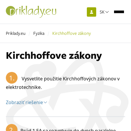
SK
Priklady.eu
Fyzika
Kirchhoffove zákony
Kirchhoffove zákony
1.
Vysvetlite použitie Kirchhoffových zákonov v
elektrotechnike.
Zobraziť riešenie
Riešenie:
Kirchhoff
ove zákony sa používajú pri riešení
2.
Prúd 1,5A sa rozvetvuje do dvoch paralelne