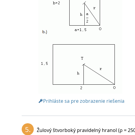
Na prevrátenie žulového bloku treba vyko
Prihláste sa pre zobrazenie riešenia
5.
Žulový štvorboký pravidelný hranol (ρ = 25