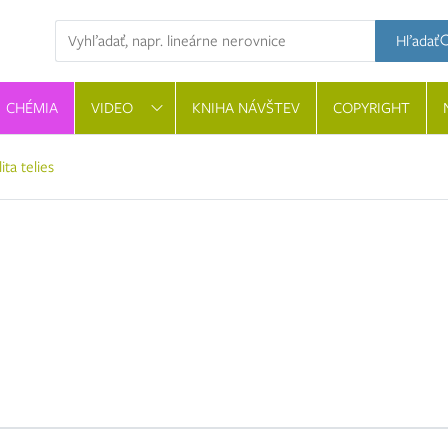
Hľadaná výraz
Hľadať
CHÉMIA
VIDEO
KNIHA NÁVŠTEV
COPYRIGHT
lita telies