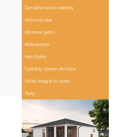
Špeciálna teória relativity
Atómový obal
Atómové jadro
Rádioaktivita
Astrofyzika
Fyzikálny význam derivácie
Určitý integrál vo fyzike
Testy