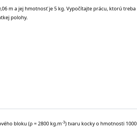
h polohách.
0,06 m a jej hmotnosť je 5 kg. Vypočítajte prácu, ktorú treba
ychýlení sa vráti do pôvodnej polohy
atkej polohy.
zostane vo vychýlenej polohe
nevráti do pôvodnej polohy
ilita podopretého telesa sa určuje veľkosťou práce, ktorú t
nať, aby sme teleso prevrátili z polohy stabilnej do polohy v
m.g.(r – h)
hmotnosť telesa
vzdialenosť ťažiska od podstavy v nepreklopenej polohe
vzdialenosť ťažiska od hrany okolo ktorej teleso preklápame
-3
lového bloku (ρ = 2800 kg.m
) tvaru kocky o hmotnosti 1000