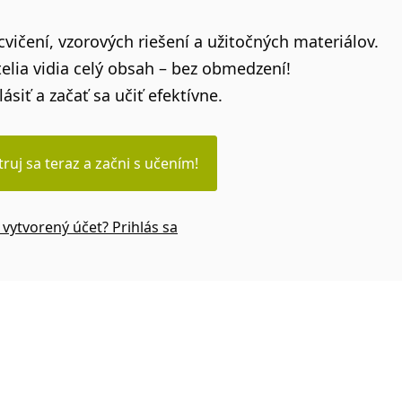
vičení, vzorových riešení a užitočných materiálov.
elia vidia celý obsah – bez obmedzení!
lásiť a začať sa učiť efektívne.
truj sa teraz a začni s učením!
vytvorený účet? Prihlás sa