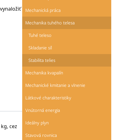
 vynaložiť
Mechanická práca
Mechanika tuhého telesa
Tuhé teleso
Skladanie síl
reba
ratkej.
Stabilita telies
Mechanika kvapalín
Mechanické kmitanie a vlnenie
Látkové charakteristiky
Vnútorná energia
Ideálny plyn
 kg, cez
Stavová rovnica