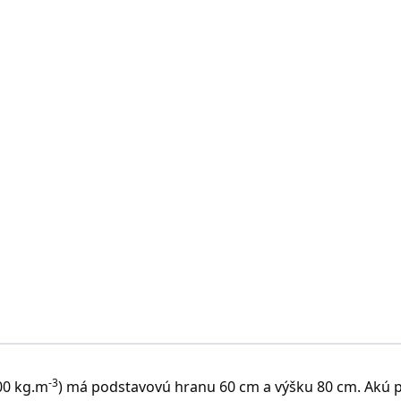
nať prácu W = 1450 J
-3
00 kg.m
) má podstavovú hranu 60 cm a výšku 80 cm. Akú 