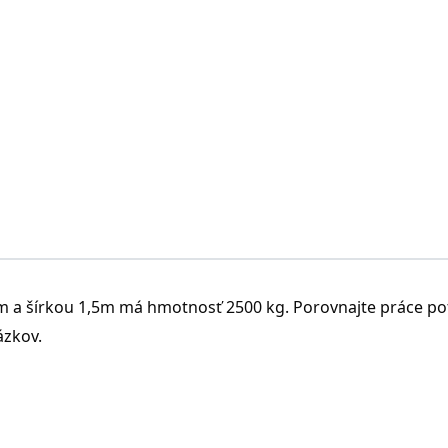
ú hmotnosť a jeho ťažisko je čo najnižšie.
2m a šírkou 1,5m má hmotnosť 2500 kg. Porovnajte práce p
ázkov.
W = 6,145 J.