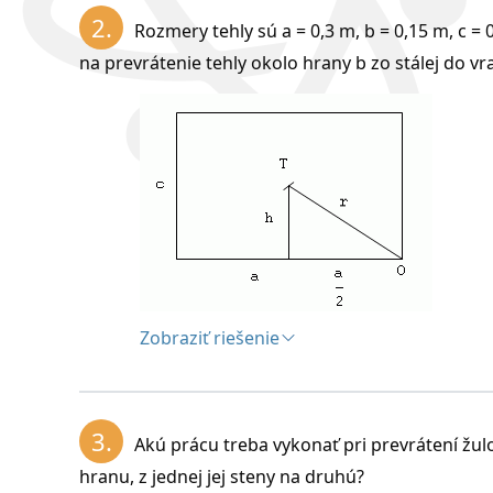
Tuhé teleso môže byť v troch rovnovážnyc
2.
Rozmery tehly sú a = 0,3 m, b = 0,15 m, c = 
a.) Poloha stála (stabilná) – teleso po v
na prevrátenie tehly okolo hrany b zo stálej do vr
b.) Poloha voľná (indiferentná)-teleso 
c.) Poloha vratká (labilná) – teleso sa 
Stab
vyko
W = 
m – 
Zobraziť riešenie
h – 
Riešenie:
r – 
Rozbor:
r – h – zvýšenie ťažiska pri preklápaní
3.
Akú prácu treba vykonať pri prevrátení žu
a = 0,3 m, b = 0,15 m, c = 0,06 m, m = 5 kg,
hranu, z jednej jej steny na druhú?