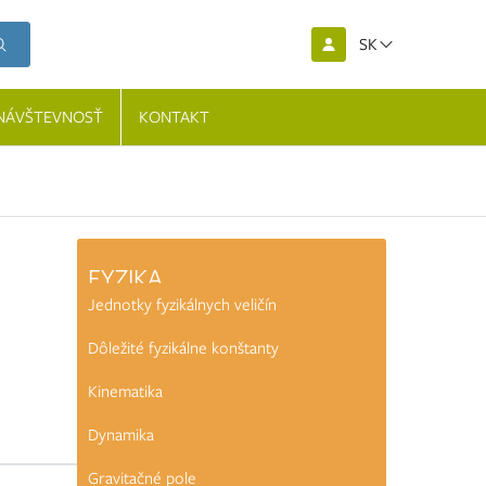
SK
NÁVŠTEVNOSŤ
KONTAKT
FYZIKA
Jednotky fyzikálnych veličín
Dôležité fyzikálne konštanty
Kinematika
Dynamika
Gravitačné pole