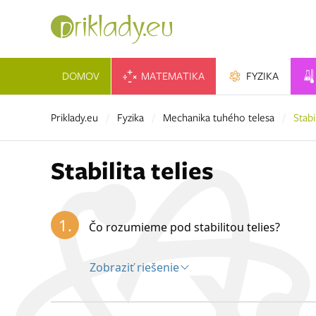
DOMOV
MATEMATIKA
FYZIKA
Priklady.eu
Fyzika
Mechanika tuhého telesa
Stabi
Stabilita telies
1.
Čo rozumieme pod stabilitou telies?
Zobraziť riešenie
Riešenie: