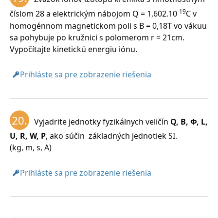
-19
číslom 28 a elektrickým nábojom Q = 1,602.10
C v
homogénnom magnetickom poli s B = 0,18T vo vákuu
sa pohybuje po kružnici s polomerom r = 21cm.
Vypočítajte kinetickú energiu iónu.
Prihláste sa pre zobrazenie riešenia
20.
Vyjadrite jednotky fyzikálnych veličín
Q, B, Φ, L,
U, R, W, P
, ako súčin základných jednotiek SI.
(kg, m, s, A)
Prihláste sa pre zobrazenie riešenia