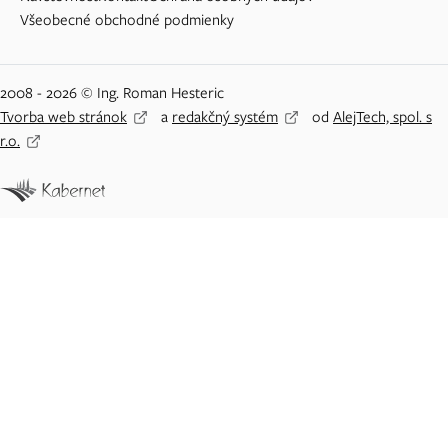
Všeobecné obchodné podmienky
2008 - 2026 © Ing. Roman Hesteric
Tvorba web stránok
a
redakčný systém
od
AlejTech, spol. s
r.o.
Adblock detected
Vážený návštevník Priklady.eu,
našim systémom bolo detekované odmietnutie
zobrazenie reklamy. Na vašom počítači je teda
veľmi pravdepodobne nainštalovaný softvér