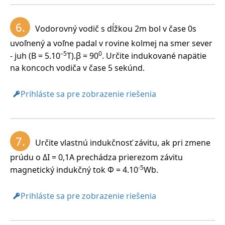
6.
Vodorovný vodič s dĺžkou 2m bol v čase 0s
uvoľnený a voľne padal v rovine kolmej na smer sever
–5
0
- juh (B = 5.10
T).β = 90
. Určite indukované napätie
na koncoch vodiča v čase 5 sekúnd.
Prihláste sa pre zobrazenie riešenia
7.
Určite vlastnú indukčnosť závitu, ak pri zmene
prúdu o ΔI = 0,1A prechádza prierezom závitu
-5
magnetický indukčný tok Φ = 4.10
Wb.
Prihláste sa pre zobrazenie riešenia