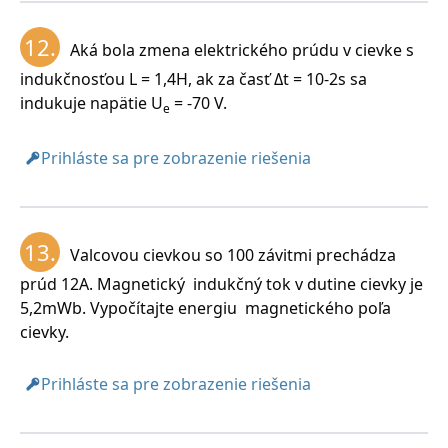
12.
Aká bola zmena elektrického prúdu v cievke s
indukčnosťou L = 1,4H, ak za časť Δt = 10-2s sa
indukuje napätie U
= -70 V.
e
Prihláste sa pre zobrazenie riešenia
13.
Valcovou cievkou so 100 závitmi prechádza
prúd 12A. Magnetický indukčný tok v dutine cievky je
5,2mWb. Vypočítajte energiu magnetického poľa
cievky.
Prihláste sa pre zobrazenie riešenia