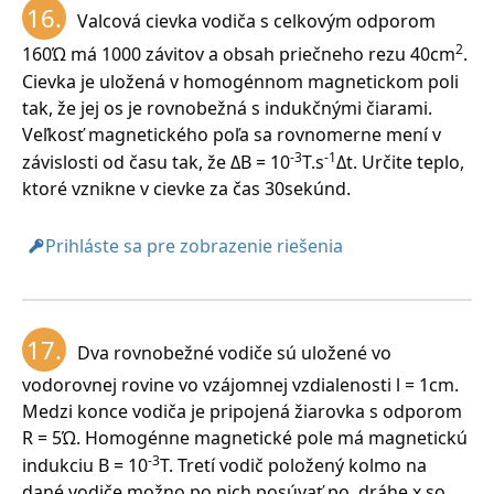
16.
Valcová cievka vodiča s celkovým odporom
2
160Ώ má 1000 závitov a obsah priečneho rezu 40cm
.
Cievka je uložená v homogénnom magnetickom poli
tak, že jej os je rovnobežná s indukčnými čiarami.
Veľkosť magnetického poľa sa rovnomerne mení v
-3
-1
závislosti od času tak, že ΔB = 10
T.s
Δt. Určite teplo,
ktoré vznikne v cievke za čas 30sekúnd.
Prihláste sa pre zobrazenie riešenia
17.
Dva rovnobežné vodiče sú uložené vo
vodorovnej rovine vo vzájomnej vzdialenosti l = 1cm.
Medzi konce vodiča je pripojená žiarovka s odporom
R = 5Ώ. Homogénne magnetické pole má magnetickú
-3
indukciu B = 10
T. Tretí vodič položený kolmo na
dané vodiče možno po nich posúvať po dráhe x so