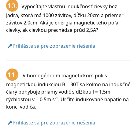
10.
Vypočítajte vlastnú indukčnosť cievky bez
jadra, ktorá má 1000 závitov, dĺžku 20cm a priemer
závitov 2,0cm. Aká je energia magnetického poľa
cievky, ak cievkou prechádza prúd 2,5A?
Prihláste sa pre zobrazenie riešenia
11.
V homogénnom magnetickom poli s
magnetickou indukciou B = 30T sa kolmo na indukčné
čiary pohybuje priamy vodič s dĺžkou l = 1,5m
-1
rýchlosťou v = 0,5m.s
. Určite indukované napätie na
konci vodiča.
Prihláste sa pre zobrazenie riešenia