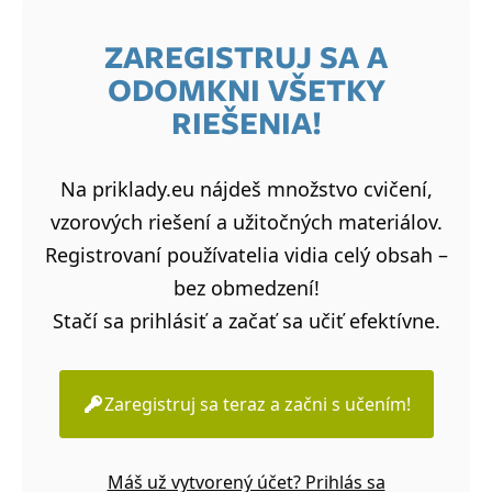
ZAREGISTRUJ SA A
ODOMKNI VŠETKY
RIEŠENIA!
Na priklady.eu nájdeš množstvo cvičení,
vzorových riešení a užitočných materiálov.
Registrovaní používatelia vidia celý obsah –
bez obmedzení!
Stačí sa prihlásiť a začať sa učiť efektívne.
Zaregistruj sa teraz a začni s učením!
Máš už vytvorený účet? Prihlás sa