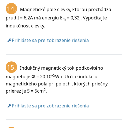
14.
Magnetické pole cievky, ktorou prechádza
prúd I = 6,2A má energiu E
= 0,32J. Vypočítajte
m
indukčnosť cievky.
Prihláste sa pre zobrazenie riešenia
15.
Indukčný magnetický tok podkovitého
–5
magnetu je Φ = 20.10
Wb. Určite indukciu
magnetického poľa pri póloch , ktorých priečny
2
prierez je S = 5cm
.
Prihláste sa pre zobrazenie riešenia