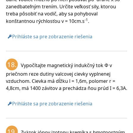
zanedbateľným trením. Určite veľkosť sily, ktorou
treba pôsobiť na vodič, aby sa pohyboval
-1
konštantnou rýchlosťou v = 10cm.s
.
Prihláste sa pre zobrazenie riešenia
18.
Vypočítajte magnetický indukčný tok Φ v
priečnom reze dutiny valcovej cievky vyplnenej
vzduchom. Cievka má dĺžku l = 1,6m, polomer r =
4,8cm, má 1400 závitov a prechádza ňou prúd I = 6,3A.
Prihláste sa pre zobrazenie riešenia
19.
Zväzok iónov izotopu kremíka s hmotnostným