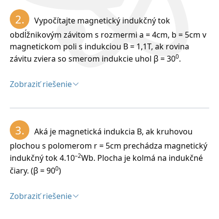
Nestacionárne magnetické pole je časovo premenlivé
2.
Vypočítajte magnetický indukčný tok
magnetické pole. Zdroj tohto poľa je pohybujúci sa
permanentný magnet alebo elektromagnet,
obdĺžnikovým závitom s rozmermi a = 4cm, b = 5cm v
nepohybujúci sa vodič s časovo premenlivým prúdom
magnetickom poli s indukciou B = 1,1T, ak rovina
a pohybujúci sa vodič s prúdom.
0
závitu zviera so smerom indukcie uhol β = 30
.
Zobraziť riešenie
Riešenie:
Rozbor:
3.
Aká je magnetická indukcia B, ak kruhovou
2
–4
2
S = a.b = 4cm.5cm = 20cm
= 20.10
m
, B = 1,1T, α =
plochou s polomerom r = 5cm prechádza magnetický
0
0
90
- β = 60
–2
indukčný tok 4.10
Wb. Plocha je kolmá na indukčné
0
čiary. (β = 90
)
Zobraziť riešenie
Riešenie: