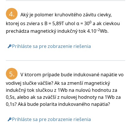
Rozbor:
4.
Aký je polomer kruhovitého závitu cievky,
Magnetický indukčný tok obdĺžnikovým závitom je φ
0
ktorej os zviera s B = 5,89T uhol α = 30
a ak cievkou
–3
= 1,1.10
Wb.
–2
prechádza magnetický indukčný tok 4.10
Wb.
Prihláste sa pre zobrazenie riešenia
5.
V ktorom prípade bude indukované napätie vo
vodivej slučke väčšie? Ak sa zmenší magnetický
indukčný tok slučkou z 1Wb na nulovú hodnotu za
Magnetická indukcia je B = 5,1T.
0,5s, alebo ak sa zväčší z nulovej hodnoty na 1Wb za
0,1s? Aká bude polarita indukovaného napätia?
Prihláste sa pre zobrazenie riešenia