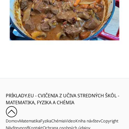
PRÍKLADY.EU - CVIČENIA Z UČIVA STREDNÝCH ŠKÔL -
MATEMATIKA, FYZIKA A CHÉMIA
Domov
Matematika
Fyzika
Chémia
Video
Kniha návštev
Copyright
Návštevnosť
Kontakt
Ochrana osobných údajov