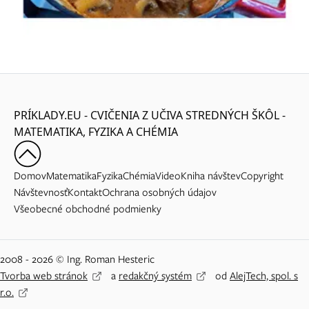
PRÍKLADY.EU - CVIČENIA Z UČIVA STREDNÝCH ŠKÔL -
MATEMATIKA, FYZIKA A CHÉMIA
Domov
Matematika
Fyzika
Chémia
Video
Kniha návštev
Copyright
Návštevnosť
Kontakt
Ochrana osobných údajov
Všeobecné obchodné podmienky
2008 - 2026 © Ing. Roman Hesteric
Tvorba web stránok
a
redakčný systém
od
AlejTech, spol. s
r.o.