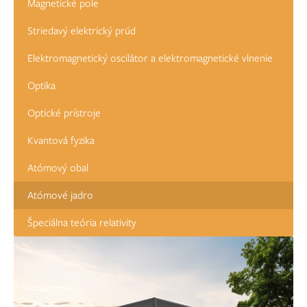
Magnetické pole
Striedavý elektrický prúd
Elektromagnetický oscilátor a elektromagnetické vlnenie
Optika
Optické prístroje
Kvantová fyzika
Atómový obal
Atómové jadro
Špeciálna teória relativity