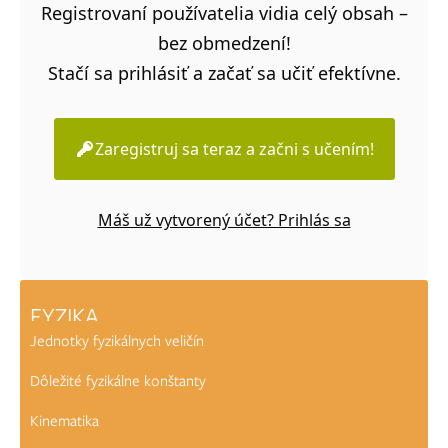
Registrovaní používatelia vidia celý obsah –
bez obmedzení!
Stačí sa prihlásiť a začať sa učiť efektívne.
Zaregistruj sa teraz a začni s učením!
Máš už vytvorený účet? Prihlás sa
FYZIKA
Jednotky fyzikálnych veličín
Dôležité fyzikálne konštanty
Kinematika