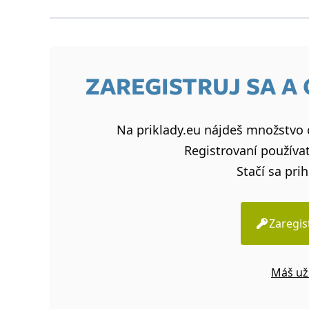
Riešenie:
1A, 2C, 3B, 4D, 5B, 6C, 7D, 8A
ZAREGISTRUJ SA A
Na priklady.eu nájdeš množstvo c
Registrovaní používat
Stačí sa prih
Zaregis
Máš už 