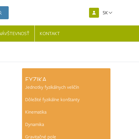
SK
NÁVŠTEVNOSŤ
KONTAKT
FYZIKA
Jednotky fyzikálnych veličín
Dôležité fyzikálne konštanty
Kinematika
Dynamika
Gravitačné pole