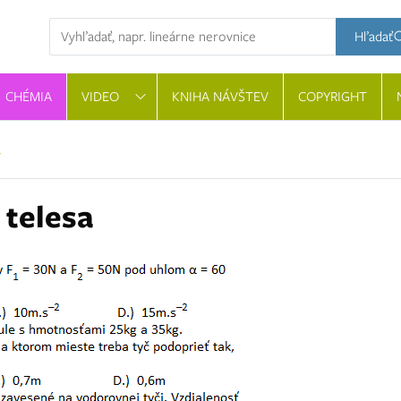
Hľadaná výraz
Hľadať
CHÉMIA
VIDEO
KNIHA NÁVŠTEV
COPYRIGHT
a
 telesa