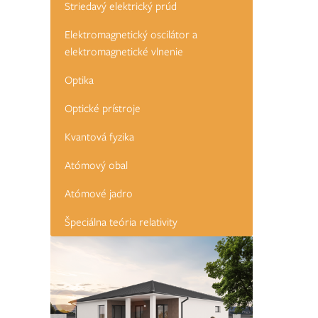
Striedavý elektrický prúd
Elektromagnetický oscilátor a
elektromagnetické vlnenie
Optika
Optické prístroje
Kvantová fyzika
Atómový obal
Atómové jadro
Špeciálna teória relativity