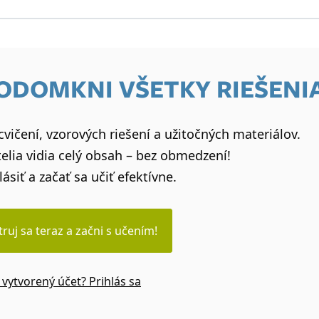
 ODOMKNI VŠETKY RIEŠENI
vičení, vzorových riešení a užitočných materiálov.
elia vidia celý obsah – bez obmedzení!
lásiť a začať sa učiť efektívne.
truj sa teraz a začni s učením!
vytvorený účet? Prihlás sa