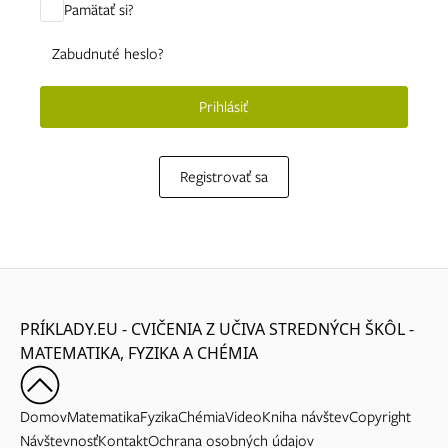
Pamätať si?
Zabudnuté heslo?
Prihlásiť
Registrovať sa
PRÍKLADY.EU - CVIČENIA Z UČIVA STREDNÝCH ŠKÔL -
MATEMATIKA, FYZIKA A CHÉMIA
Domov
Matematika
Fyzika
Chémia
Video
Kniha návštev
Copyright
Návštevnosť
Kontakt
Ochrana osobných údajov