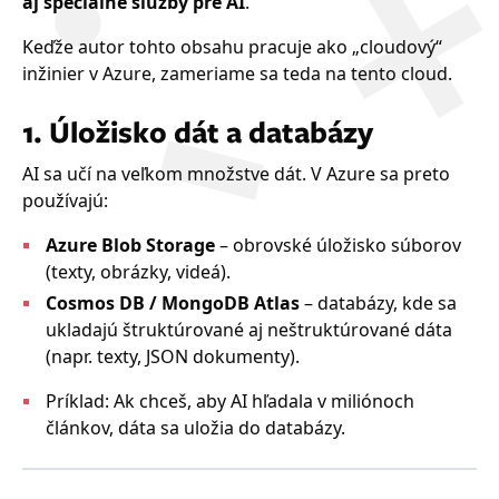
aj špeciálne služby pre AI
.
Keďže autor tohto obsahu pracuje ako „cloudový“
inžinier v Azure, zameriame sa teda na tento cloud.
1. Úložisko dát a databázy
AI sa učí na veľkom množstve dát. V Azure sa preto
používajú:
Azure Blob Storage
– obrovské úložisko súborov
(texty, obrázky, videá).
Cosmos DB / MongoDB Atlas
– databázy, kde sa
ukladajú štruktúrované aj neštruktúrované dáta
(napr. texty, JSON dokumenty).
Príklad: Ak chceš, aby AI hľadala v miliónoch
článkov, dáta sa uložia do databázy.