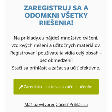
ZAREGISTRUJ SA A
ODOMKNI VŠETKY
RIEŠENIA!
Na priklady.eu nájdeš množstvo cvičení,
vzorových riešení a užitočných materiálov.
Registrovaní používatelia vidia celý obsah –
bez obmedzení!
Stačí sa prihlásiť a začať sa učiť efektívne.
Zaregistruj sa teraz a začni s učením!
Máš už vytvorený účet? Prihlás sa