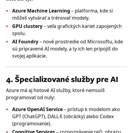
Azure Machine Learning
– platforma, kde si
môžeš vytvárať a trénovať modely.
GPU clustery
– veľa grafických kariet zapojených
spolu.
AI Foundry
– nové prostredie od Microsoftu, kde
sú pripravené AI modely, a ty ich len pripojíš do
svojej aplikácie.
4. Špecializované služby pre AI
Azure má aj hotové AI služby, ktoré nemusíš
programovať od nuly:
Azure OpenAI Service
– prístup k modelom ako
GPT (ChatGPT), DALL·E (obrázky) alebo Codex
(programovanie).
Cognitive Services
– rozpoznávanie reči, obrazu,