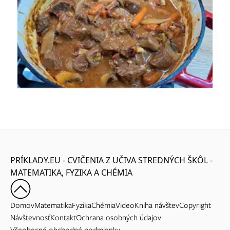
PRÍKLADY.EU - CVIČENIA Z UČIVA STREDNÝCH ŠKÔL -
MATEMATIKA, FYZIKA A CHÉMIA
Domov
Matematika
Fyzika
Chémia
Video
Kniha návštev
Copyright
Návštevnosť
Kontakt
Ochrana osobných údajov