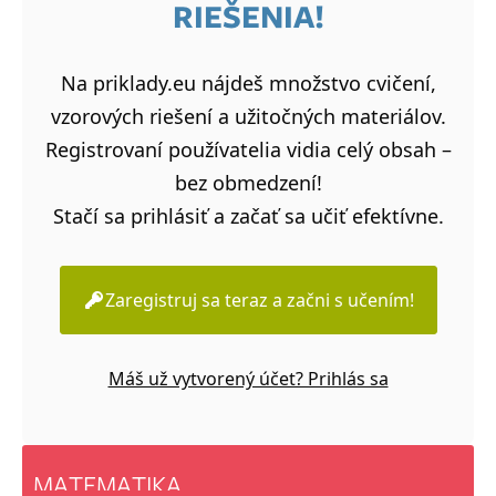
RIEŠENIA!
Na priklady.eu nájdeš množstvo cvičení,
vzorových riešení a užitočných materiálov.
Registrovaní používatelia vidia celý obsah –
bez obmedzení!
Stačí sa prihlásiť a začať sa učiť efektívne.
Zaregistruj sa teraz a začni s učením!
Máš už vytvorený účet? Prihlás sa
MATEMATIKA