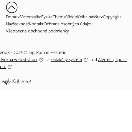
Domov
Matematika
Fyzika
Chémia
Video
Kniha návštev
Copyright
Návštevnosť
Kontakt
Ochrana osobných údajov
Všeobecné obchodné podmienky
2008 - 2026 © Ing. Roman Hesteric
Tvorba web stránok
a
redakčný systém
od
AlejTech, spol. s
r.o.
Adblock detected
Vážený návštevník Priklady.eu,