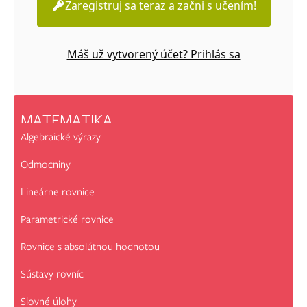
Zaregistruj sa teraz a začni s učením!
Máš už vytvorený účet? Prihlás sa
MATEMATIKA
Algebraické výrazy
Odmocniny
Lineárne rovnice
Parametrické rovnice
Rovnice s absolútnou hodnotou
Sústavy rovníc
Slovné úlohy