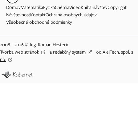
Domov
Matematika
Fyzika
Chémia
Video
Kniha návštev
Copyright
Návštevnosť
Kontakt
Ochrana osobných údajov
Všeobecné obchodné podmienky
2008 - 2026 © Ing. Roman Hesteric
Tvorba web stránok
a
redakčný systém
od
AlejTech, spol. s
r.o.
Adblock detected
Vážený návštevník Priklady.eu,