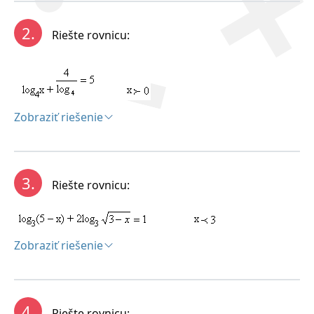
log(x + 24) + log(x -24) = 2
log( (x +24)(x – 24)) = log100
2.
Riešte rovnicu:
(x +24)(x -24) = 100
2
x
– 576 = 100
2
x
– 676 = 0
(x – 26)(x + 26) = 0 => x
= 26 v x
= -26
1
2
Zobraziť riešenie
K = {26}
Riešenie:
3.
Riešte rovnicu:
Zobraziť riešenie
Riešenie:
4.
Riešte rovnicu: