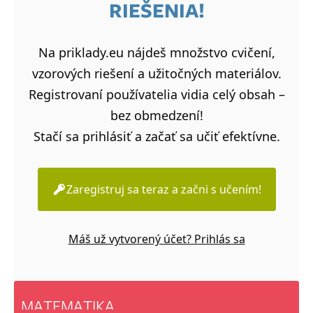
RIEŠENIA!
Na priklady.eu nájdeš množstvo cvičení,
vzorových riešení a užitočných materiálov.
Registrovaní používatelia vidia celý obsah –
bez obmedzení!
Stačí sa prihlásiť a začať sa učiť efektívne.
Zaregistruj sa teraz a začni s učením!
Máš už vytvorený účet? Prihlás sa
MATEMATIKA