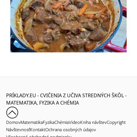
PRÍKLADY.EU - CVIČENIA Z UČIVA STREDNÝCH ŠKÔL -
MATEMATIKA, FYZIKA A CHÉMIA
Domov
Matematika
Fyzika
Chémia
Video
Kniha návštev
Copyright
Návštevnosť
Kontakt
Ochrana osobných údajov