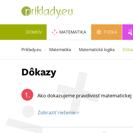
DOMOV
MATEMATIKA
FYZIKA
Priklady.eu
Matematika
Matematická logika
Dôka
Dôkazy
1.
Ako dokazujeme pravdivosť matematickej 
Zobraziť riešenie
Riešenie: