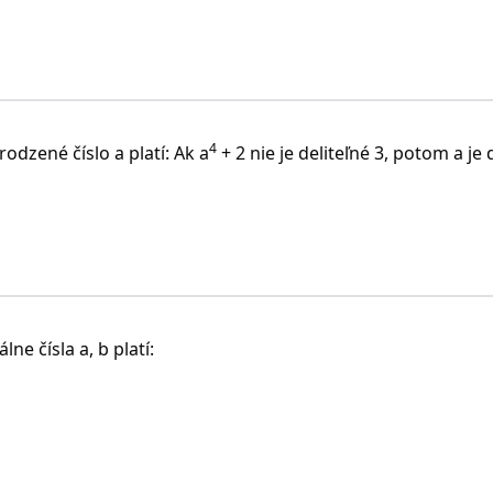
4
dzené číslo a platí: Ak a
+ 2 nie je deliteľné 3, potom a je 
e čísla a, b platí: