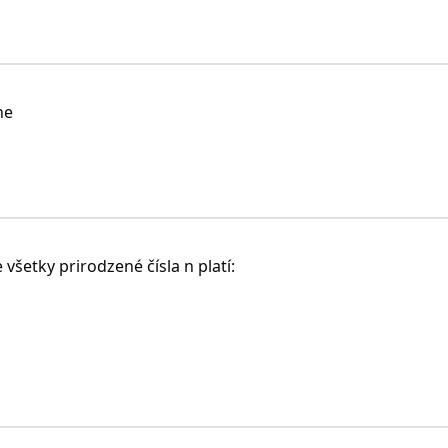
ne
šetky prirodzené čísla n platí: