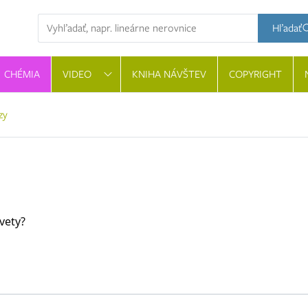
Hľadaná výraz
Hľadať
CHÉMIA
VIDEO
KNIHA NÁVŠTEV
COPYRIGHT
zy
vety?