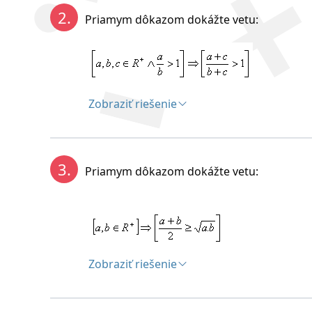
2.
Priamym dôkazom dokážte vetu:
Zobraziť riešenie
Riešenie:
3.
Priamym dôkazom dokážte vetu:
Zobraziť riešenie
Čo platí podľa predpokladu.
Riešenie: