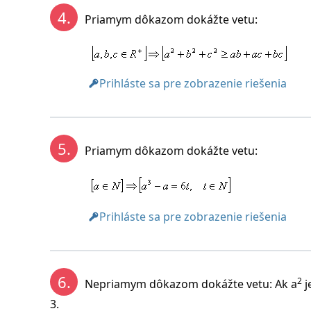
4.
Priamym dôkazom dokážte vetu:
Prihláste sa pre zobrazenie riešenia
5.
Priamym dôkazom dokážte vetu:
+
Platí pre všetky a,b z R
Prihláste sa pre zobrazenie riešenia
6.
2
Nepriamym dôkazom dokážte vetu: Ak a
j
3.