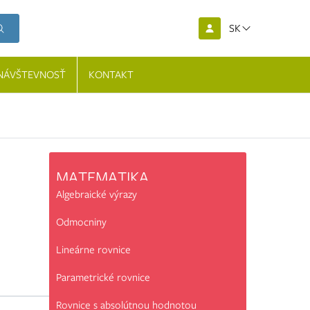
SK
NÁVŠTEVNOSŤ
KONTAKT
MATEMATIKA
Algebraické výrazy
Odmocniny
Lineárne rovnice
Parametrické rovnice
Rovnice s absolútnou hodnotou