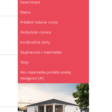
Determinant
Matice
Približné riešenie rovníc
Diofantické rovnice
Konštrukčné úlohy
Zaujímavosti v matematike
Testy
Ako matematika pomáha umelej
inteligencii (AI)