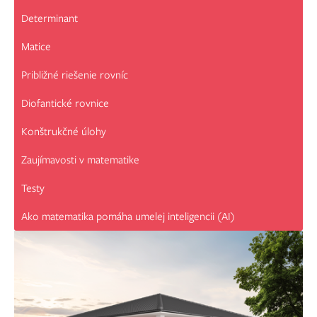
Determinant
Matice
Približné riešenie rovníc
Diofantické rovnice
Konštrukčné úlohy
Zaujímavosti v matematike
Testy
Ako matematika pomáha umelej inteligencii (AI)