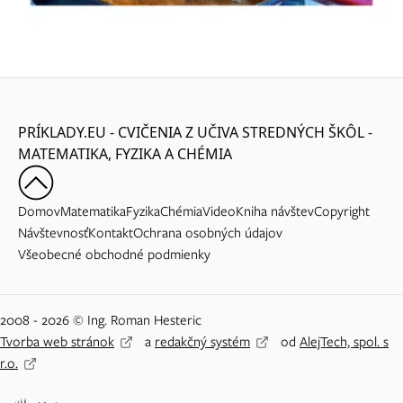
PRÍKLADY.EU - CVIČENIA Z UČIVA STREDNÝCH ŠKÔL -
MATEMATIKA, FYZIKA A CHÉMIA
Domov
Matematika
Fyzika
Chémia
Video
Kniha návštev
Copyright
Návštevnosť
Kontakt
Ochrana osobných údajov
Všeobecné obchodné podmienky
2008 - 2026 © Ing. Roman Hesteric
Tvorba web stránok
a
redakčný systém
od
AlejTech, spol. s
r.o.