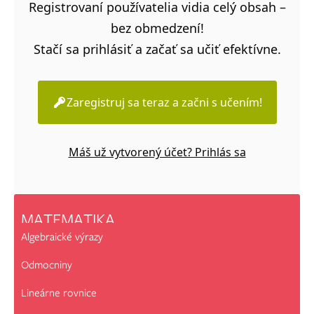
Registrovaní používatelia vidia celý obsah –
bez obmedzení!
Stačí sa prihlásiť a začať sa učiť efektívne.
Zaregistruj sa teraz a začni s učením!
Máš už vytvorený účet? Prihlás sa
MATEMATIKA
Algebraické výrazy
Odmocniny
Lineárne rovnice