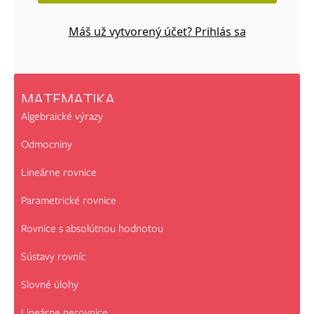
Máš už vytvorený účet? Prihlás sa
MATEMATIKA
Algebraické výrazy
Odmocniny
Lineárne rovnice
Parametrické rovnice
Rovnice s absolútnou hodnotou
Sústavy rovníc
Slovné úlohy
Lineárne nerovnice