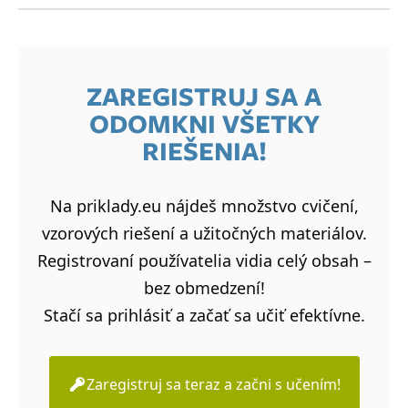
1C,2A,3A,4D.5B,6C,7A,8B
ZAREGISTRUJ SA A
ODOMKNI VŠETKY
RIEŠENIA!
Na priklady.eu nájdeš množstvo cvičení,
vzorových riešení a užitočných materiálov.
Registrovaní používatelia vidia celý obsah –
bez obmedzení!
Stačí sa prihlásiť a začať sa učiť efektívne.
Zaregistruj sa teraz a začni s učením!