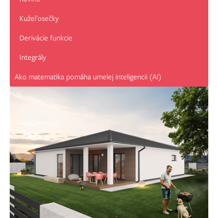
Kužeľosečky
Derivácie funkcie
Integrály
Ako matematika pomáha umelej inteligencii (AI)