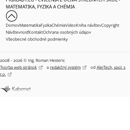
MATEMATIKA, FYZIKA A CHÉMIA
Domov
Matematika
Fyzika
Chémia
Video
Kniha návštev
Copyright
Návštevnosť
Kontakt
Ochrana osobných údajov
Všeobecné obchodné podmienky
2008 - 2026 © Ing. Roman Hesteric
Tvorba web stránok
a
redakčný systém
od
AlejTech, spol. s
r.o.
Adblock detected