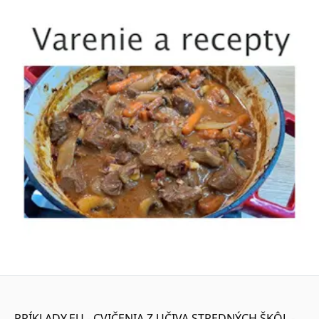
PRÍKLADY.EU - CVIČENIA Z UČIVA STREDNÝCH ŠKÔL -