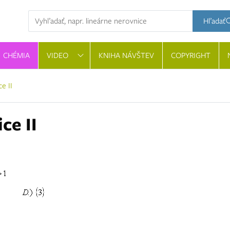
Hľadaná výraz
Hľadať
CHÉMIA
VIDEO
KNIHA NÁVŠTEV
COPYRIGHT
e II
ce II