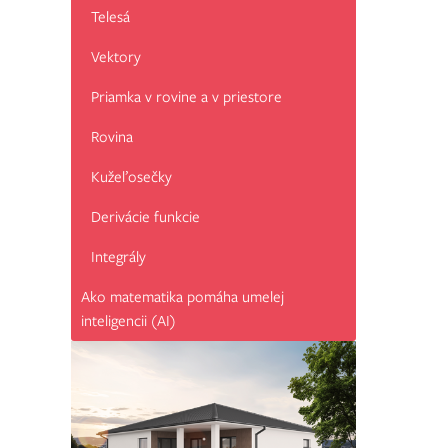
Telesá
Vektory
Priamka v rovine a v priestore
Rovina
Kužeľosečky
Derivácie funkcie
Integrály
Ako matematika pomáha umelej
inteligencii (AI)