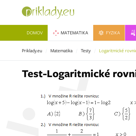
DOMOV
MATEMATIKA
FYZIKA
Priklady.eu
Matematika
Testy
Logaritmické rovnic
Test-Logaritmické rovni