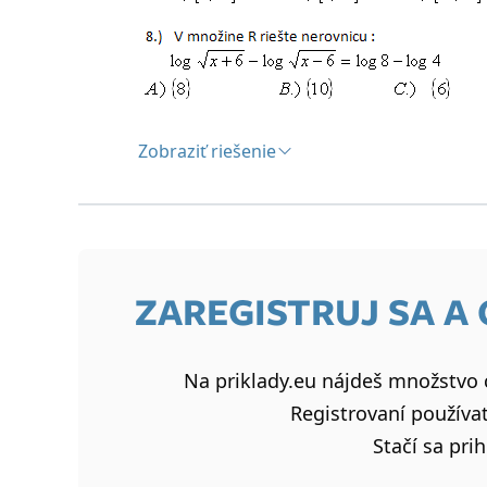
Zobraziť riešenie
Riešenie:
1C,2A,3D,4B,5C,6A,7D,8B
ZAREGISTRUJ SA A
Na priklady.eu nájdeš množstvo c
Registrovaní používat
Stačí sa prih