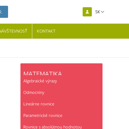
SK
NÁVŠTEVNOSŤ
KONTAKT
MATEMATIKA
Algebraické výrazy
Odmocniny
Lineárne rovnice
Parametrické rovnice
Rovnice s absolútnou hodnotou