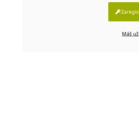
Zaregis
Máš už 