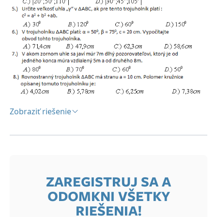
Zobraziť riešenie
Riešenie:
1C,2A,3A,4D,5B,6C,7C,8B
ZAREGISTRUJ SA A
ODOMKNI VŠETKY
RIEŠENIA!