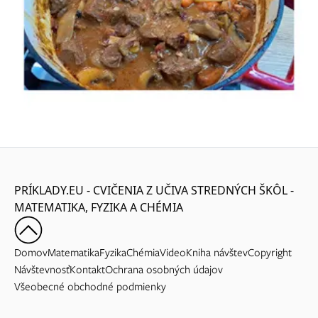
PRÍKLADY.EU - CVIČENIA Z UČIVA STREDNÝCH ŠKÔL -
MATEMATIKA, FYZIKA A CHÉMIA
Domov
Matematika
Fyzika
Chémia
Video
Kniha návštev
Copyright
Návštevnosť
Kontakt
Ochrana osobných údajov
Všeobecné obchodné podmienky