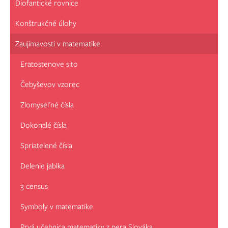
Diofantické rovnice
Konštrukčné úlohy
Zaujímavosti v matematike
Eratostenove sito
Čebyševov vzorec
Zlomyseľné čísla
Dokonalé čísla
Spriatelené čísla
Delenie jablka
3 census
Symboly v matematike
Prvá učebnica matematiky z pera Slováka