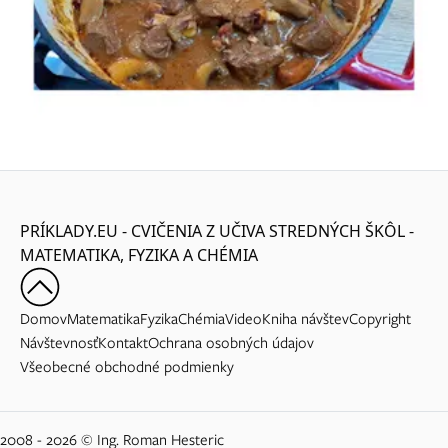
PRÍKLADY.EU - CVIČENIA Z UČIVA STREDNÝCH ŠKÔL -
MATEMATIKA, FYZIKA A CHÉMIA
Domov
Matematika
Fyzika
Chémia
Video
Kniha návštev
Copyright
Návštevnosť
Kontakt
Ochrana osobných údajov
Všeobecné obchodné podmienky
2008 - 2026 © Ing. Roman Hesteric