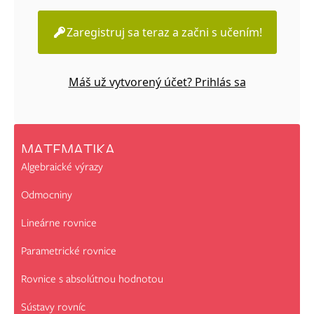
Zaregistruj sa teraz a začni s učením!
Máš už vytvorený účet? Prihlás sa
MATEMATIKA
Algebraické výrazy
Odmocniny
Lineárne rovnice
Parametrické rovnice
Rovnice s absolútnou hodnotou
Sústavy rovníc