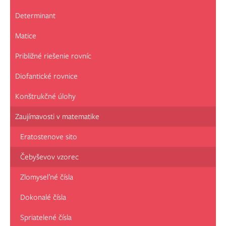
Determinant
Matice
Približné riešenie rovníc
Diofantické rovnice
Konštrukčné úlohy
Zaujímavosti v matematike
Eratostenove sito
Čebyševov vzorec
Zlomyseľné čísla
Dokonalé čísla
Spriatelené čísla