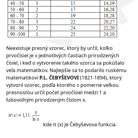
Neexistuje presný vzorec, ktorý by určil, koľko
prvočísiel je v jednotlivých častiach prirodzených
čísiel, i keď o vytvorenie takého vzorca sa pokúšalo
veľa matematikov. Najlepšie sa to podarilo ruskému
matematikovi
P.L. ČEBYŠEVOVI
(1821-1894), ktorý
vytvoril vzorec, podľa ktorého s pomerne veľkou
presnosťou určil počet prvočísiel medzi 1 a
ľubovoľným prirodzeným číslom x.
kde π (x) je Čebyševova funkcia.