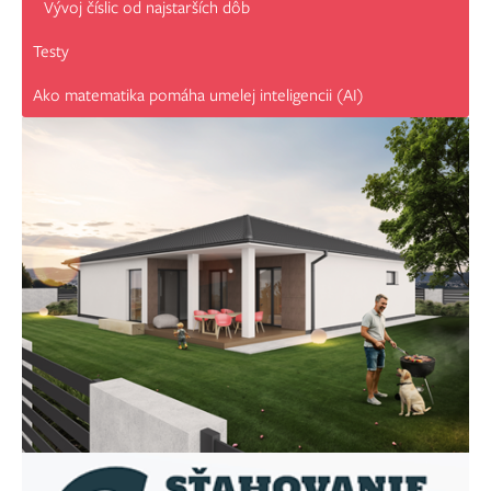
Vývoj číslic od najstarších dôb
Testy
Ako matematika pomáha umelej inteligencii (AI)