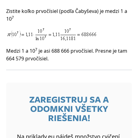
Zistite koľko prvočísiel (podľa Čabyševa) je medzi 1 a
7
10
7
Medzi 1 a 10
je asi 688 666 prvočísiel. Presne je tam
664 579 prvočísiel.
ZAREGISTRUJ SA A
ODOMKNI VŠETKY
RIEŠENIA!
Na priklady.eu nájdeš množstvo cvičení,