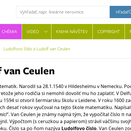
Hľadaná výraz
Hľadať
CHÉMIA
VIDEO
KNIHA NÁVŠTEV
COPYRIGHT
Ludolfovo číslo a Ludolf van Ceulen
f van Ceulen
tematik. Narodil sa 28.1.1540 v Hildesheimu v Nemecku. Po
etože jeho rodičia si nemohli dovoliť mu ho zaplatiť. V Delf
 1594 si otvoril šermiarsku školu v Leidene. V roku 1600 za
ch desať rokov vyučoval na tejto škole matematiku. Napísal
nici
“. Van Ceulen je známy najmä tým, že vypočítal číslo π n
jnil. Výpočtom (s ceruzkou a papierom) strávil väčšinu svojh
bku. Číslo sa po ňom nazýva
Ludolfovo číslo
. Van Ceulen z