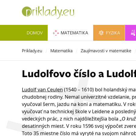
DOMOV
MATEMATIKA
FYZIKA
Priklady.eu
Matematika
Zaujímavosti v matematike
Ludolfovo číslo a Ludol
Ludolf van Ceulen
(1540 – 1610) bol holandský ma
chudobnej rodiny. Nemal univerzitné vzdelanie, pr
vyučoval šerm, jazdu na koni a matematiku. V roku
vyučovať na technickej škole v Leidene a posledný
vedeckých prác, z nich najdôležitejšia bola „
O kruž
desatinných miest. V roku 1596 svoj výpočet zvere
Toto 35 miestne číslo má vyryté na svojom náhro