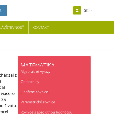
SK
NÁVŠTEVNOSŤ
KONTAKT
MATEMATIKA
Algebraické výrazy
chádzal z
u
Odmocniny
čal
Lineárne rovnice
 viacero
a 35
Parametrické rovnice
o života.
omrel
Rovnice s absolútnou hodnotou