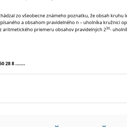
vychádzal zo všeobecne známeho poznatku, že obsah kruhu l
vpísaného a obsahom pravidelného n – uholníka kružnici o
30
 z aritmetického priemeru obsahov pravidelných 2
- uholní
 28 8 .......