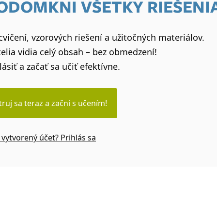
 ODOMKNI VŠETKY RIEŠENI
vičení, vzorových riešení a užitočných materiálov.
elia vidia celý obsah – bez obmedzení!
lásiť a začať sa učiť efektívne.
truj sa teraz a začni s učením!
vytvorený účet? Prihlás sa