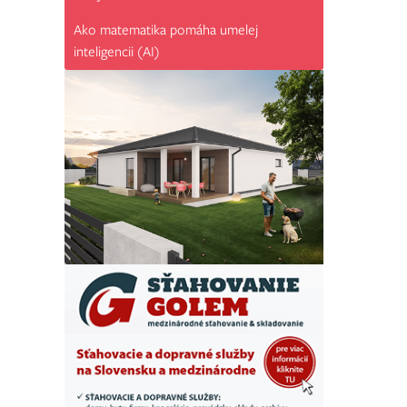
Ako matematika pomáha umelej
inteligencii (AI)