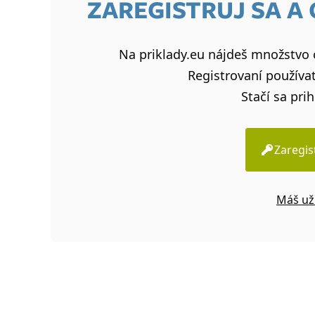
ZAREGISTRUJ SA A
Na priklady.eu nájdeš množstvo c
Registrovaní používat
Stačí sa prih
Zaregis
Máš už 