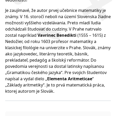
vedomostí?“
Je zaujímavé, že autor prvej učebnice matematiky je
známy. V 16. storočí neboli na území Slovenska žiadne
možnosti vyššieho vzdelávania. Preto mladí ľudia
odchádzali študovať do cudziny. V Prahe natrvalo
zostal napríklad
Vavrinec Benedikti
(1555 – 1615) z
Nedožier, od roku 1603 profesor matematiky a
klasickej filológie na univerzite v Prahe. Slovák, známy
ako jazykovedec, literárny teoretik, básnik,
prekladateľ, pedagóg a školský reformátor. Do
povedomia verejnosti sa dostal latinsky napísanou
„Gramatikou českého jazyka“. Pre svojich študentov
napísal a vydal dielo „
Elementa Aritmeticae
“
„Základy aritmetiky“. Je to prvá matematická práca,
ktorej autorom je Slovák.