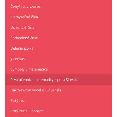
Čebyševov vzorec
Zlomyseľné čísla
Dokonalé čísla
Spriatelené čísla
Delenie jablka
3 census
Symboly v matematike
Prvá učebnica matematiky z pera Slováka
Izák Newton vedel o Slovensku
Zlatý rez
Zlatý rez a Fibonacci