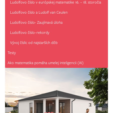
Ludolfovo číslo v európskej matematike 16. – 18. storočia
Ludolfovo číslo a Ludolf van Ceulen
Ludolfovo číslo- Zaujímavá úloha
Ludolfovo číslo–rekordy
Vývoj číslic od najstarších dôb
Testy
Ako matematika pomáha umelej inteligencii (AI)