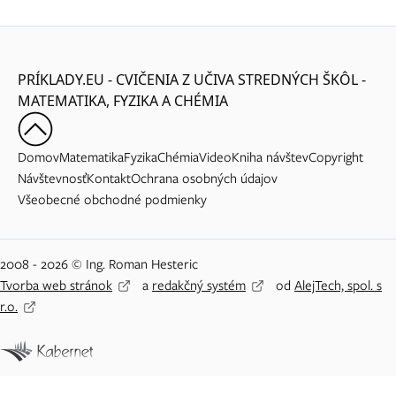
PRÍKLADY.EU - CVIČENIA Z UČIVA STREDNÝCH ŠKÔL -
MATEMATIKA, FYZIKA A CHÉMIA
Domov
Matematika
Fyzika
Chémia
Video
Kniha návštev
Copyright
Návštevnosť
Kontakt
Ochrana osobných údajov
Všeobecné obchodné podmienky
2008 - 2026 © Ing. Roman Hesteric
Tvorba web stránok
a
redakčný systém
od
AlejTech, spol. s
r.o.