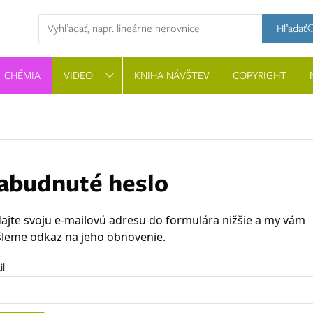
Hľadaná výraz
Hľadať
CHÉMIA
VIDEO
KNIHA NÁVŠTEV
COPYRIGHT
abudnuté heslo
ajte svoju e-mailovú adresu do formulára nižšie a my vám
leme odkaz na jeho obnovenie.
il