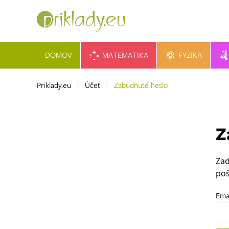
DOMOV
MATEMATIKA
FYZIKA
Priklady.eu
Účet
Zabudnuté heslo
Z
Zad
poš
Ema