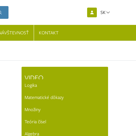
SK
NÁVŠTEVNOSŤ
KONTAKT
VIDEO
Logika
Matematické dôkazy
Množiny
Teória čísel
Algebra