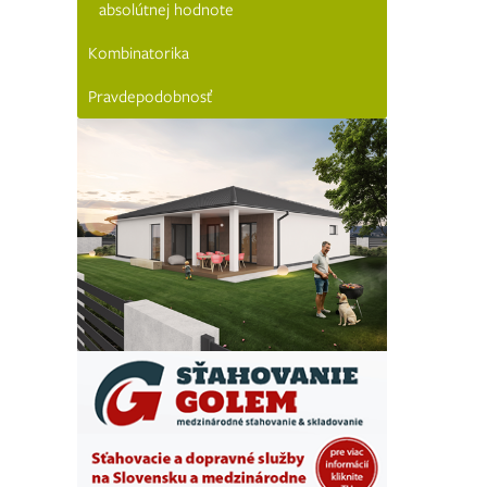
absolútnej hodnote
Kombinatorika
Pravdepodobnosť