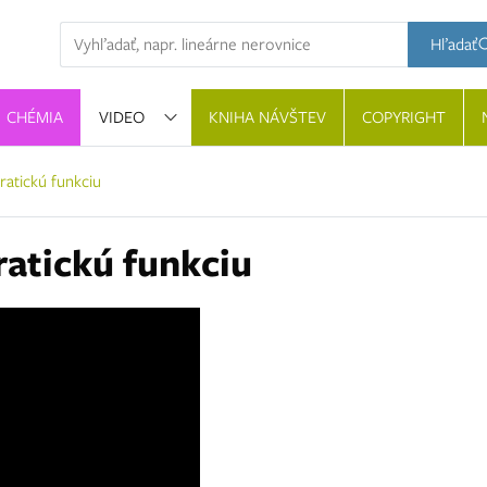
Hľadaná výraz
Hľadať
CHÉMIA
VIDEO
KNIHA NÁVŠTEV
COPYRIGHT
dratickú funkciu
ratickú funkciu