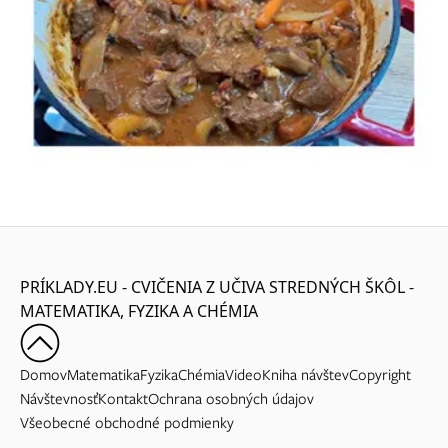
PRÍKLADY.EU - CVIČENIA Z UČIVA STREDNÝCH ŠKÔL -
MATEMATIKA, FYZIKA A CHÉMIA
Domov
Matematika
Fyzika
Chémia
Video
Kniha návštev
Copyright
Návštevnosť
Kontakt
Ochrana osobných údajov
Všeobecné obchodné podmienky