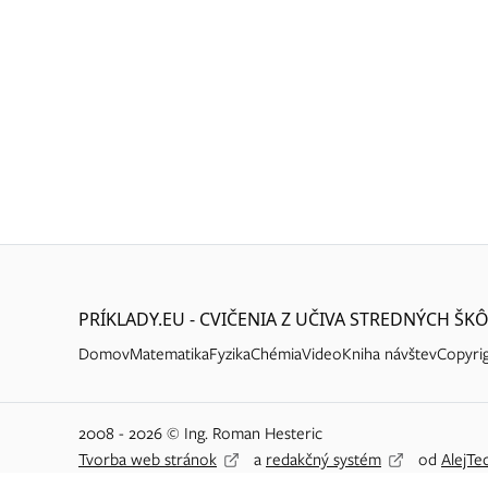
PRÍKLADY.EU - CVIČENIA Z UČIVA STREDNÝCH ŠKÔ
Domov
Matematika
Fyzika
Chémia
Video
Kniha návštev
Copyri
2008 - 2026 © Ing. Roman Hesteric
Tvorba web stránok
a
redakčný systém
od
AlejTec