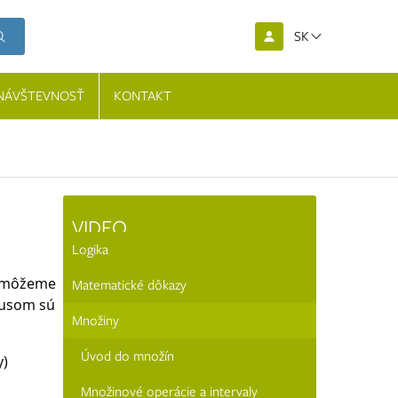
SK
NÁVŠTEVNOSŤ
KONTAKT
VIDEO
Logika
dy môžeme
Matematické dôkazy
nusom sú
Množiny
Úvod do množín
y)
Množinové operácie a intervaly