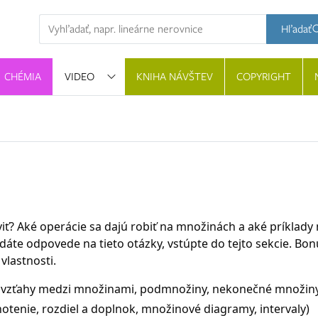
Hľadaná výraz
Hľadať
CHÉMIA
VIDEO
KNIHA NÁVŠTEV
COPYRIGHT
viť? Aké operácie sa dajú robiť na množinách a aké príkla
áte odpovede na tieto otázky, vstúpte do tejto sekcie. Bo
vlastnosti.
, vzťahy medzi množinami, podmnožiny, nekonečné množin
notenie, rozdiel a doplnok, množinové diagramy, intervaly)