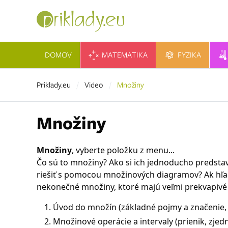
DOMOV
MATEMATIKA
FYZIKA
Priklady.eu
Video
Množiny
Množiny
Množiny
, vyberte položku z menu...
Čo sú to množiny? Ako si ich jednoducho predsta
riešiť s pomocou množinových diagramov? Ak hľad
nekonečné množiny, ktoré majú veľmi prekvapivé 
Úvod do množín (základné pojmy a značenie
Množinové operácie a intervaly (prienik, zjed