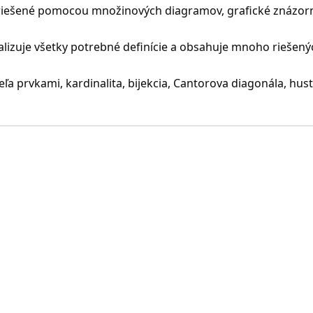
 riešené pomocou množinových diagramov, grafické znázor
alizuje všetky potrebné definície a obsahuje mnoho riešený
 prvkami, kardinalita, bijekcia, Cantorova diagonála, hus