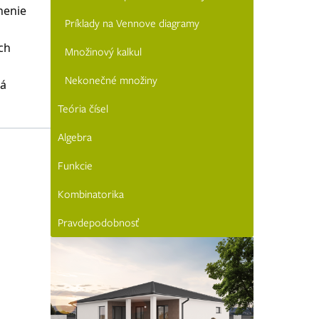
nenie
Príklady na Vennove diagramy
ch
Množinový kalkul
Nekonečné množiny
tá
Teória čísel
Algebra
Funkcie
Kombinatorika
Pravdepodobnosť