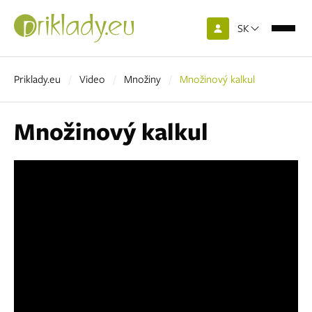
SK
Priklady.eu
Video
Množiny
Množinový kalkul
Množinový kalkul