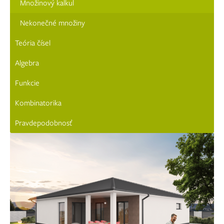
Množinový kalkul
Nekonečné množiny
Teória čísel
Algebra
Funkcie
Kombinatorika
Pravdepodobnosť