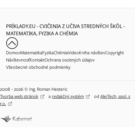
PRÍKLADY.EU - CVIČENIA Z UČIVA STREDNÝCH ŠKÔL -
MATEMATIKA, FYZIKA A CHÉMIA
Domov
Matematika
Fyzika
Chémia
Video
Kniha návštev
Copyright
Návštevnosť
Kontakt
Ochrana osobných údajov
Všeobecné obchodné podmienky
2008 - 2026 © Ing. Roman Hesteric
Tvorba web stránok
a
redakčný systém
od
AlejTech, spol. s
r.o.