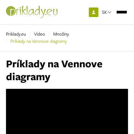
SK
Priklady.eu
Video
Množiny
Príklady na Vennove diagramy
Príklady na Vennove
diagramy