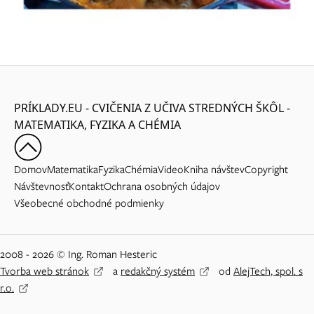
PRÍKLADY.EU - CVIČENIA Z UČIVA STREDNÝCH ŠKÔL -
MATEMATIKA, FYZIKA A CHÉMIA
Domov
Matematika
Fyzika
Chémia
Video
Kniha návštev
Copyright
Návštevnosť
Kontakt
Ochrana osobných údajov
Všeobecné obchodné podmienky
2008 - 2026 © Ing. Roman Hesteric
Tvorba web stránok
a
redakčný systém
od
AlejTech, spol. s
r.o.