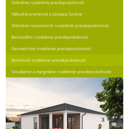
Diskrétne rozdelenia pravdepodobnosti
Náhodná premenná a súvisiace funkcie
Diskrétne rovnomerné rozdelenie pravdepodobnosti
Bernoulliho rozdelenie pravdepodobnosti
Geometrické rozdelenie pravdepodobnosti
Binomické rozdelenie pravdepodobnosti
Simultánne a marginálne rozdelenie pravdepodobnosti