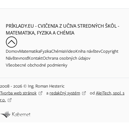
PRÍKLADY.EU - CVIČENIA Z UČIVA STREDNÝCH ŠKÔL -
MATEMATIKA, FYZIKA A CHÉMIA
Domov
Matematika
Fyzika
Chémia
Video
Kniha návštev
Copyright
Návštevnosť
Kontakt
Ochrana osobných údajov
Všeobecné obchodné podmienky
2008 - 2026 © Ing. Roman Hesteric
Tvorba web stránok
a
redakčný systém
od
AlejTech, spol. s
r.o.